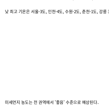
낮 최고 기온은 서울-3도, 인천-4도, 수원-2도, 춘천-1도, 강릉 3
미세먼지 농도는 전 권역에서 '좋음' 수준으로 예상된다．