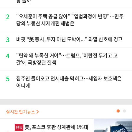
향 줄까
2
"오세훈이 주택 공급 않아" "입법과정에 반영"…민주
당의 부동산 세제개편 해법은
3
버핏 "美 증시, 투자 아닌 도박이..." 과열 신호에 경고
4
"탄약 왜 부족한 거야"…트럼프, '이란전 무기고 고
갈'에 국방장관 질책
5
집주인 들어오고 전세대출 막히고…세입자 보호책은
어디에
실시간 인기뉴스
●
●
美, 포스코 후판 상계관세 1%대
단독