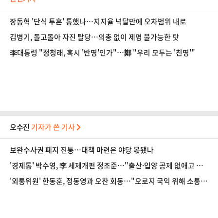
장동혁 '단식 투혼' 통했나…지지율 넉달만에 오차범위 내로
김병기, 돌고돌아 자진 탈당…의총 없이 제명 불가능한 탓
李대통령 "정청래, 혹시 '반명'인가"…鄭 "우리 모두는 '친명'"
오수진
기자가 쓴 기사
보완수사권 폐지 진통…대책 마련은 야당 몫됐나
'경제통' 박수영, 李 세제개편 정조준…"출산·입양 공제 없애고 세
금폭탄"
'외통위원' 한동훈, 정동영과 오찬 회동…"오로지 국익 위해 소통할
것"