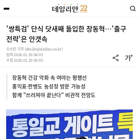
'쌍특검' 단식 닷새째 돌입한 장동혁…'출구
전략'은 안갯속
오수진 기자 (ohs2in@dailian.co.kr)
입력 2026.01.20 04:05
수정 2026.01.20 04:05
장동혁 건강 악화 속 여야는 평행선
홍익표·한병도 농성장 방문 가능성
함께 "쓰러져야 끝난다" 비관적 전망도