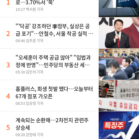
1
로…3.70%서 '뚝'
10:27 백서원 기자
"'닥공' 강조하던 李정부, 실상은 공
2
급 포기"…안철수, 서울 착공 실적 미
달 비판
09:46 김주훈 기자
"오세훈이 주택 공급 않아" "입법과
3
정에 반영"…민주당의 부동산 세제
개편 해법은
05:30 김민석 기자
홈플러스, 회생 첫발 뗐다…오늘부터
4
67개 점포 가오픈
08:53 임유정 기자
계속되는 순환매…2차전지 관련주
5
상승세
09:28 강현태 기자