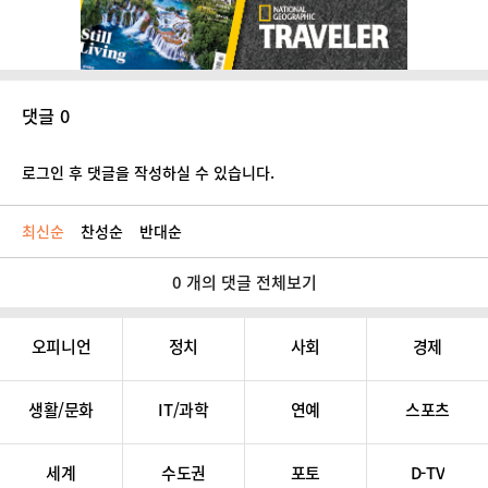
댓글 0
로그인 후 댓글을 작성하실 수 있습니다.
최신순
찬성순
반대순
0 개의 댓글 전체보기
오피니언
정치
사회
경제
생활/문화
IT/과학
연예
스포츠
세계
수도권
포토
D-TV