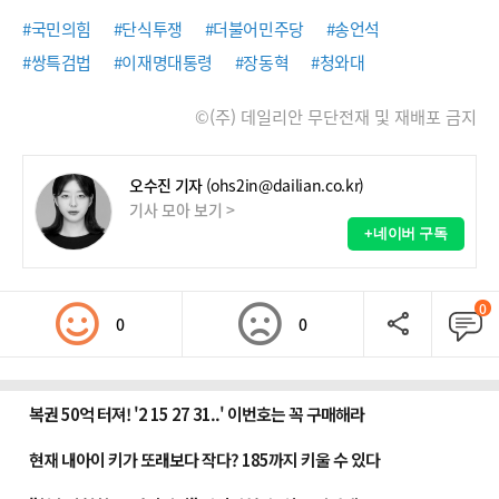
#국민의힘
#단식투쟁
#더불어민주당
#송언석
#쌍특검법
#이재명대통령
#장동혁
#청와대
©(주) 데일리안 무단전재 및 재배포 금지
오수진 기자
(ohs2in@dailian.co.kr)
기사 모아 보기 >
+네이버 구독
0
0
0