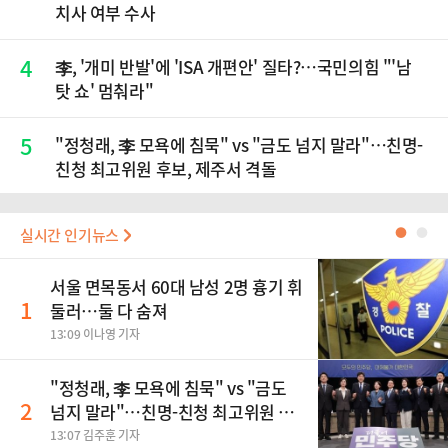
치사 여부 수사
4
李, '개미 반발'에 'ISA 개편안' 질타?…국민의힘 "'남
탓 쇼' 멈춰라"
5
"정청래, 李 모욕에 침묵" vs "금도 넘지 말라"…친명-
친청 최고위원 후보, 제주서 격돌
실시간 인기뉴스
●
●
서울 면목동서 60대 남성 2명 흉기 휘
1
둘러…둘 다 숨져
13:09 이나영 기자
"정청래, 李 모욕에 침묵" vs "금도
2
넘지 말라"…친명-친청 최고위원 후
보, 제주서 격돌
13:07 김주훈 기자