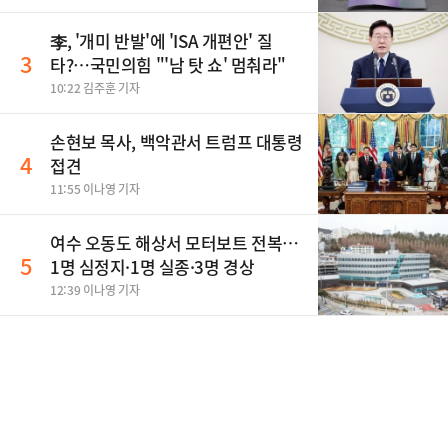
李, '개미 반발'에 'ISA 개편안' 질
3
타?…국민의힘 "'남 탓 쇼' 멈춰라"
10:22 김주훈 기자
손현보 목사, 백악관서 트럼프 대통령
4
접견
11:55 이나영 기자
여수 오동도 해상서 모터보트 전복…
5
1명 심정지·1명 실종·3명 경상
12:39 이나영 기자