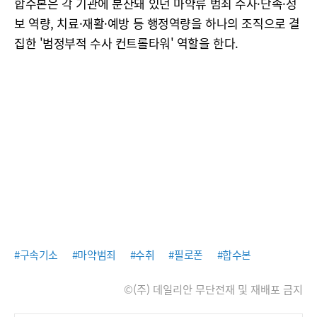
합수본은 각 기관에 분산돼 있던 마약류 범죄 수사·단속·정
보 역량, 치료·재활·예방 등 행정역량을 하나의 조직으로 결
집한 '범정부적 수사 컨트롤타워' 역할을 한다.
#구속기소
#마약범죄
#수취
#필로폰
#합수본
©(주) 데일리안 무단전재 및 재배포 금지