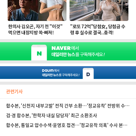
관련기사
합수본, '신천지 내부고발' 전직 간부 소환…'정교유착' 전방위 수사
돌입
검·경 합수본, '한학자 내실 담당자' 최근 소환조사
합수본, 통일교 압수수색·윤영호 접견…'정교유착 의혹' 수사 본격
화