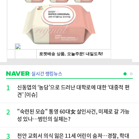
실시간 랭킹뉴스
1
신동엽의 ‘농담’으로 드러난 대학로에 대한 ‘대중적 편
견’ [이슈]
2
"숙련된 모습" 통영 60대女 살인사건, 미제로 갈 가능
성 있나…범인의 실체는?
3
천안 교회서 의식 잃은 11세 어린이 숨져…경찰, 학대