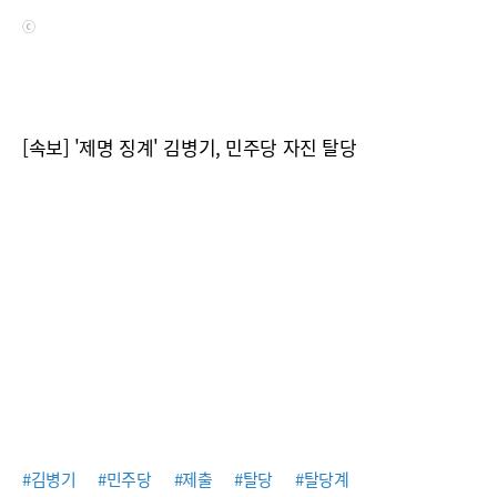
ⓒ
[속보] '제명 징계' 김병기, 민주당 자진 탈당
#김병기
#민주당
#제출
#탈당
#탈당계