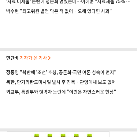
'자료 미제출' 논란에 청문회 멈췄는데…이혜훈 "자료제출 75% 했
다"
박수현 "최고위원 발언 막은 적 없어…오해 있다면 사과"
민단비
기자가 쓴 기사
정동영 "북한에 '조선' 호칭, 공론화·국민 여론 성숙이 먼저"
북한, 단거리탄도미사일 발사 후 침묵…관영매체 보도 없어
외교부, 통일부와 엇박자 논란에 "이견은 자연스러운 현상"