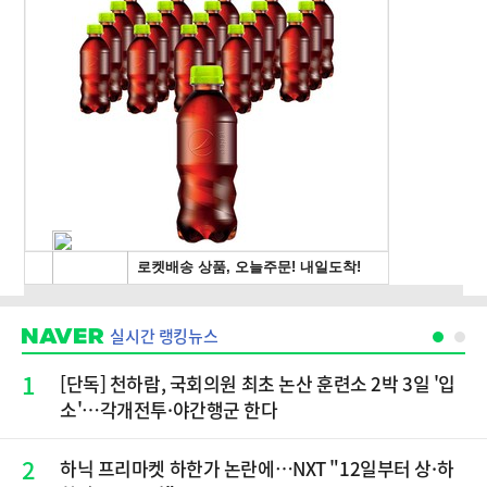
실시간 랭킹뉴스
1
[단독] 천하람, 국회의원 최초 논산 훈련소 2박 3일 '입
소'…각개전투·야간행군 한다
2
하닉 프리마켓 하한가 논란에…NXT "12일부터 상·하