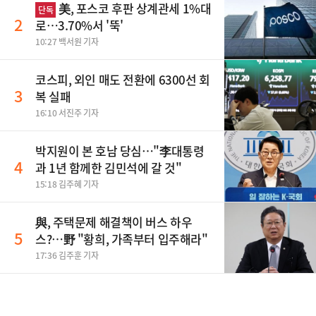
美, 포스코 후판 상계관세 1%대
단독
2
로…3.70%서 '뚝'
10:27 백서원 기자
코스피, 외인 매도 전환에 6300선 회
3
복 실패
16:10 서진주 기자
박지원이 본 호남 당심…"李대통령
4
과 1년 함께한 김민석에 갈 것"
15:18 김주혜 기자
與, 주택문제 해결책이 버스 하우
5
스?…野 "황희, 가족부터 입주해라"
17:36 김주훈 기자