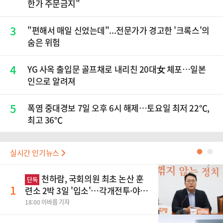
한가 주문금지"
3
"편해서 매일 신었는데"...전문가가 경고한 '크록스'의
숨은 위험
4
YG 사옥 출입문 골프채로 내리친 20대女 체포…일본
인으로 알려져
5
폭염 중대경보 7일 오후 6시 해제…토요일 최저 22℃,
최고 36℃
실시간 인기뉴스
●
●
천하람, 국회의원 최초 논산 훈
단독
1
련소 2박 3일 '입소'…각개전투·야간
행군 한다
18:00 이바름 기자