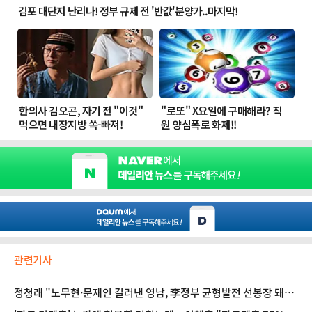
관련기사
정청래 "노무현·문재인 길러낸 영남, 李정부 균형발전 선봉장 돼
야"