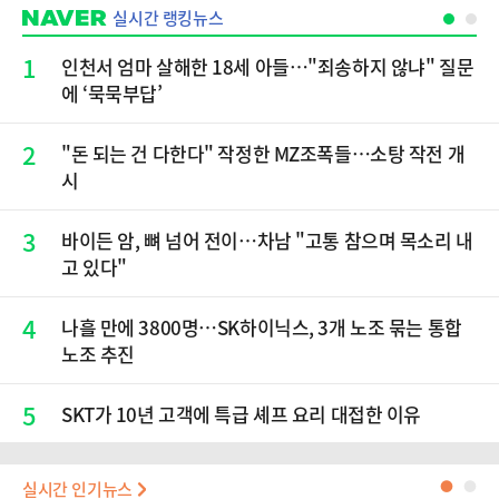
실시간 랭킹뉴스
1
인천서 엄마 살해한 18세 아들…"죄송하지 않냐" 질문
에 ‘묵묵부답’
2
"돈 되는 건 다한다" 작정한 MZ조폭들…소탕 작전 개
시
3
바이든 암, 뼈 넘어 전이…차남 "고통 참으며 목소리 내
고 있다"
4
나흘 만에 3800명…SK하이닉스, 3개 노조 묶는 통합
노조 추진
5
SKT가 10년 고객에 특급 셰프 요리 대접한 이유
실시간 인기뉴스
●
●