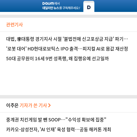
관련기사
대법, 李대통령 경기지사 시절 '불법전매 신고포상금 지급' 파기환
송
'로봇 대어' HD현대로보틱스 IPO 출격…피지컬 AI로 몸값 재산정
50대 공무원이 16세 9번 성폭행, 왜 집행유예 선고일까
이주은
기자가 쓴 기사
중계권 치킨게임 발 뺀 SOOP…"수익성 확보에 집중"
카카오-삼성전자, 'AI 인재' 육성 협력…공동 해커톤 개최