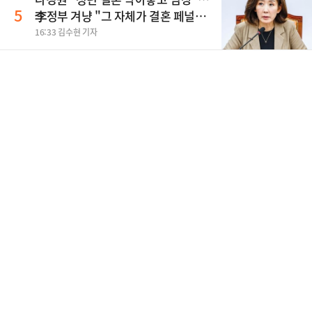
5
李정부 겨냥 "그 자체가 결혼 페널
티"
16:33 김수현 기자