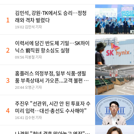
김민석, 강원·TK에서도 승리…정청
1
래와 격차 벌렸다
19:02 김민석 기자
이력서에 담긴 반도체 기밀…SK하이
2
닉스 前직원 항소심도 실형
09:56 지봉철 기자
홈플러스 의정부점, 일부 식품·생필
3
품 부족상태서 가오픈...고객 불편 가
중
20:44 오명근 기자
주진우 "선관위, 시간 안 된 투표자 수
4
미리 입력…대선·총선도 수사해야"
16:41 김수현 기자
나경원 "청년 결혼 막아놓고 염장"…