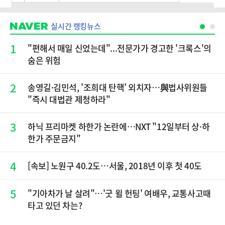
실시간 랭킹뉴스
1
"편해서 매일 신었는데"...전문가가 경고한 '크록스'의
숨은 위험
2
송영길·김민석, '조희대 탄핵' 외치자…與법사위원들
"즉시 대법관 제청하라"
3
하닉 프리마켓 하한가 논란에…NXT "12일부터 상·하
한가 주문금지"
4
[속보] 노원구 40.2도…서울, 2018년 이후 첫 40도
5
"기아차가 날 살려"…'굿 윌 헌팅' 여배우, 교통사고때
타고 있던 차는?