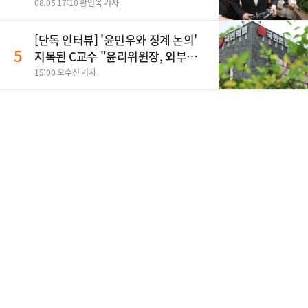
집" 지적
08.05 17:10 황인욱 기자
[단독 인터뷰] '윤민우와 징계 논의'
5
지목된 C교수 "윤리위원장, 외부와
논의 잘못된 행위"
15:00 오수진 기자