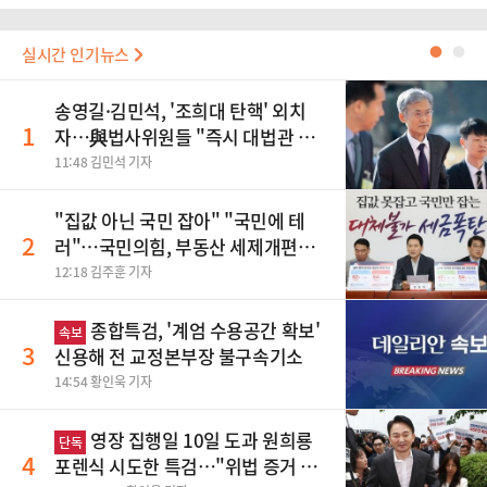
실시간 인기뉴스
●
●
송영길·김민석, '조희대 탄핵' 외치
1
자…與법사위원들 "즉시 대법관 제
청하라"
11:48 김민석 기자
"집값 아닌 국민 잡아" "국민에 테
2
러"…국민의힘, 부동산 세제개편안
맹폭
12:18 김주훈 기자
종합특검, '계엄 수용공간 확보'
속보
3
신용해 전 교정본부장 불구속기소
14:54 황인욱 기자
영장 집행일 10일 도과 원희룡
단독
4
포렌식 시도한 특검…"위법 증거 수