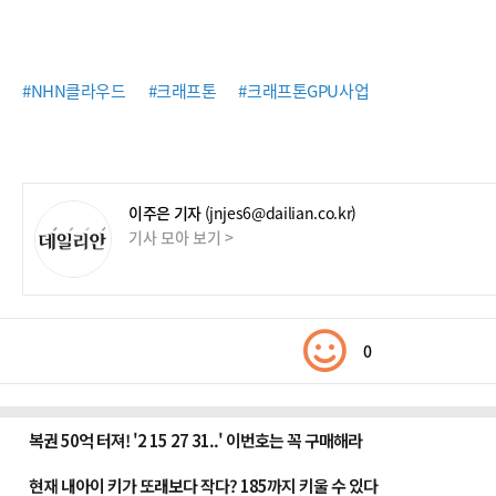
#NHN클라우드
#크래프톤
#크래프톤GPU사업
이주은 기자
(jnjes6@dailian.co.kr)
기사 모아 보기 >
0