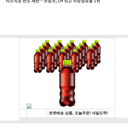
리츠시장 판도 재편…코람코, LH 꺾고 시장점유율 1위