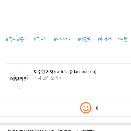
#국토교통부
#국토부
#노면전차
#대광위
#위례선
#트램
이수현 기자
(jwdo95@dailian.co.kr)
기사 모아 보기 >
0