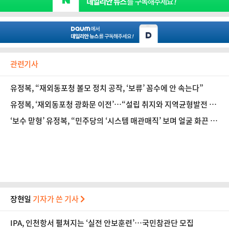
관련기사
유정복, “재외동포청 볼모 정치 공작, ‘보류’ 꼼수에 안 속는다”
유정복, ‘재외동포청 광화문 이전’…“설립 취지와 지역균형발전 원
칙 어긋나”
‘보수 맏형’ 유정복, “민주당의 ‘시스템 매관매직’ 보며 얼굴 화끈 거
렸다”
장현일
기자가 쓴 기사
IPA, 인천항서 펼쳐지는 ‘실전 안보훈련’…국민참관단 모집