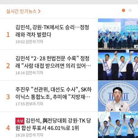
실시간 인기뉴스
●
●
김민석, 강원·TK에서도 승리…정청
1
래와 격차 벌렸다
19:02 김민석 기자
김민석 "2·28 헌법전문 수록" 정청
2
래 "사람 대접 받으려면 의리 있어야"
송영길 "조국혁신당 합당 반대"
18:16 김민석 기자
주진우 "선관위, 대선도 수사", SK하
3
이닉스 통합노조, 추미애 "지방재정
바꿔야", 세제개편 이달 정리 등
17:55 한보라 기자
김민석, 與전당대회 강원·TK 당
속보
4
원 합산 투표서 46.01%로 1위
18:28 김민석 기자