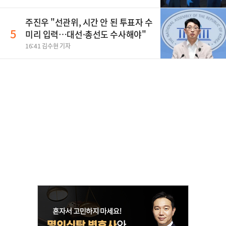
주진우 "선관위, 시간 안 된 투표자 수
5
미리 입력…대선·총선도 수사해야"
16:41 김수현 기자