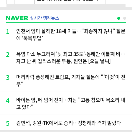
실시간 랭킹뉴스
1
인천서 엄마 살해한 18세 아들…"죄송하지 않냐" 질문
에 ‘묵묵부답’
2
폭염 다소 누그러져 '낮 최고 35도'·동해안 이틀째 비…
자고 난 뒤 갑작스러운 두통, 원인은 [오늘 날씨]
3
머리카락 풍성해진 트럼프, 기자들 질문에 "'이것'이 전
부"
4
바이든 암, 뼈 넘어 전이…차남 "고통 참으며 목소리 내
고 있다"
5
김민석, 강원·TK에서도 승리…정청래와 격차 벌렸다