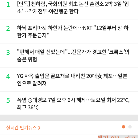
1
[단독] 천하람, 국회의원 최초 논산 훈련소 2박 3일 '입
소'…각개전투·야간행군 한다
2
하닉 프리마켓 하한가 논란에…NXT "12일부터 상·하
한가 주문금지"
3
"편해서 매일 신었는데"...전문가가 경고한 '크록스'의
숨은 위험
4
YG 사옥 출입문 골프채로 내리친 20대女 체포…일본
인으로 알려져
5
폭염 중대경보 7일 오후 6시 해제…토요일 최저 22℃,
최고 36℃
실시간 인기뉴스
●
●