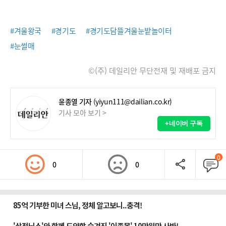
#겨울왕국
#경기도
#경기도담뜰겨울눈밭놀이터
#눈썰매
©(주) 데일리안 무단전재 및 재배포 금지
윤종열 기자
(yiyun111@dailian.co.kr)
기사 모아 보기 >
+네이버 구독
0
0
0