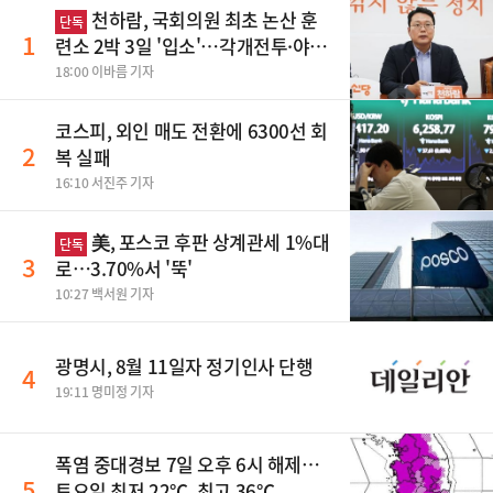
천하람, 국회의원 최초 논산 훈
단독
1
련소 2박 3일 '입소'…각개전투·야간
행군 한다
18:00 이바름 기자
코스피, 외인 매도 전환에 6300선 회
2
복 실패
16:10 서진주 기자
美, 포스코 후판 상계관세 1%대
단독
3
로…3.70%서 '뚝'
10:27 백서원 기자
광명시, 8월 11일자 정기인사 단행
4
19:11 명미정 기자
폭염 중대경보 7일 오후 6시 해제…
5
토요일 최저 22℃, 최고 36℃