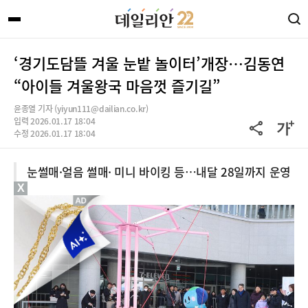
‘경기도담뜰 겨울 눈밭 놀이터’개장…김동연
“아이들 겨울왕국 마음껏 즐기길”
윤종열 기자 (yiyun111@dailian.co.kr)
입력 2026.01.17 18:04
수정 2026.01.17 18:04
눈썰매·얼음 썰매· 미니 바이킹 등…내달 28일까지 운영
X