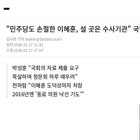
"민주당도 손절한 이혜훈, 설 곳은 수사기관" 
김수현 기자 (water@dailian.co.kr)
입력 2026.01.17 11:41
수정 2026.01.17 17:07
박성훈 "국회의 자료 제출 요구
묵살하며 청문회 하루 때우려"
천하람 "이혜훈 도덕성마저 처참
2016년엔 '동료 의원 낙선 기도'"