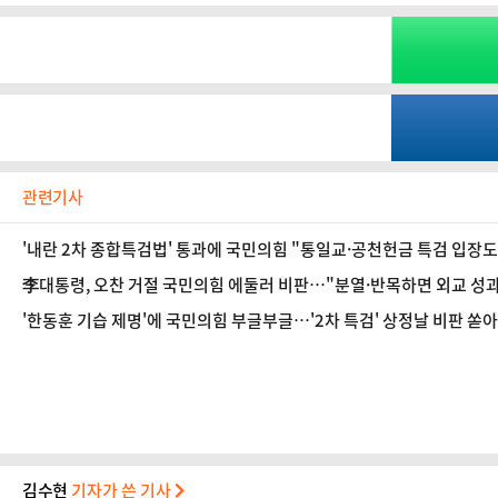
관련기사
'내란 2차 종합특검법' 통과에 국민의힘 "통일교·공천헌금 특검 입장
李대통령, 오찬 거절 국민의힘 에둘러 비판…"분열·반목하면 외교 성
'한동훈 기습 제명'에 국민의힘 부글부글…'2차 특검' 상정날 비판 쏟
김수현
기자가 쓴 기사