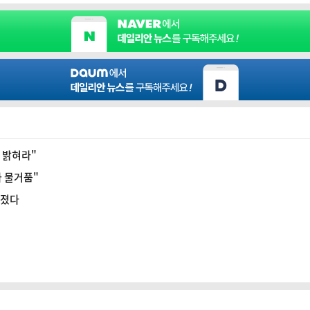
도 밝혀라"
과 물거품"
아졌다