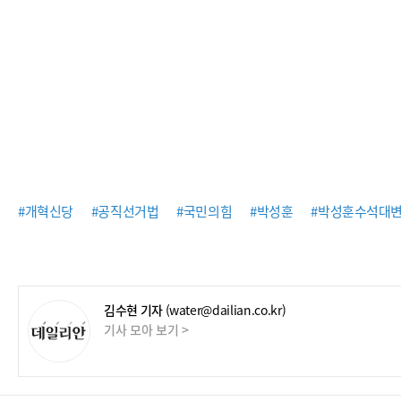
#개혁신당
#공직선거법
#국민의힘
#박성훈
#박성훈수석대
김수현 기자
(water@dailian.co.kr)
기사 모아 보기 >