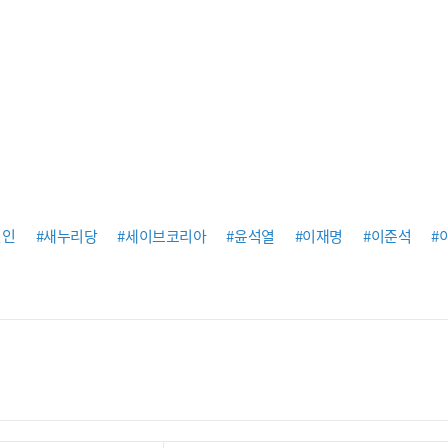
변인
#새누리당
#세이브코리아
#윤석열
#이재명
#이준석
#