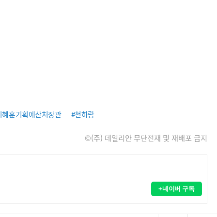
이혜훈기획예산처장관
#천하람
©(주) 데일리안 무단전재 및 재배포 금지
+네이버 구독