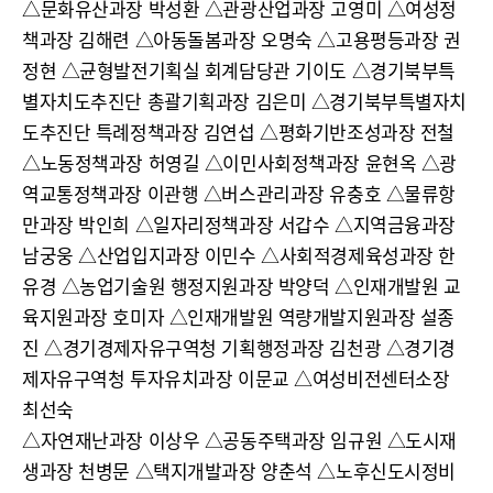
△문화유산과장 박성환 △관광산업과장 고영미 △여성정
책과장 김해련 △아동돌봄과장 오명숙 △고용평등과장 권
정현 △균형발전기획실 회계담당관 기이도 △경기북부특
별자치도추진단 총괄기획과장 김은미 △경기북부특별자치
도추진단 특례정책과장 김연섭 △평화기반조성과장 전철
△노동정책과장 허영길 △이민사회정책과장 윤현옥 △광
역교통정책과장 이관행 △버스관리과장 유충호 △물류항
만과장 박인희 △일자리정책과장 서갑수 △지역금융과장
남궁웅 △산업입지과장 이민수 △사회적경제육성과장 한
유경 △농업기술원 행정지원과장 박양덕 △인재개발원 교
육지원과장 호미자 △인재개발원 역량개발지원과장 설종
진 △경기경제자유구역청 기획행정과장 김천광 △경기경
제자유구역청 투자유치과장 이문교 △여성비전센터소장
최선숙
△자연재난과장 이상우 △공동주택과장 임규원 △도시재
생과장 천병문 △택지개발과장 양춘석 △노후신도시정비