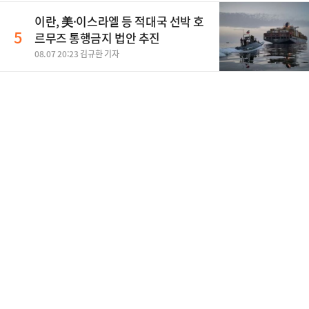
이란, 美·이스라엘 등 적대국 선박 호
5
르무즈 통행금지 법안 추진
08.07 20:23 김규환 기자