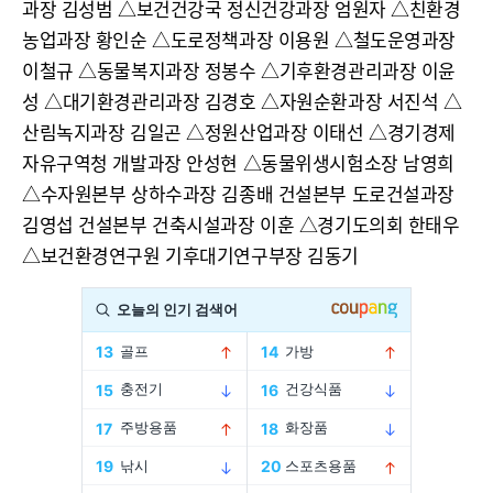
과장 김성범 △보건건강국 정신건강과장 엄원자 △친환경
농업과장 황인순 △도로정책과장 이용원 △철도운영과장
이철규 △동물복지과장 정봉수 △기후환경관리과장 이윤
성 △대기환경관리과장 김경호 △자원순환과장 서진석 △
산림녹지과장 김일곤 △정원산업과장 이태선 △경기경제
자유구역청 개발과장 안성현 △동물위생시험소장 남영희
△수자원본부 상하수과장 김종배 건설본부 도로건설과장
김영섭 건설본부 건축시설과장 이훈 △경기도의회 한태우
△보건환경연구원 기후대기연구부장 김동기