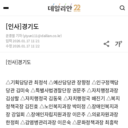
[인사]경기도
윤종열 기자 (yiyun111@dailian.co.kr)
입력 2026.01.17 11:21
수정 2026.01.17 11:22
[인사]경기도
△기획담당관 최정석 △예산담당관 장향정 △인구정책담
당관 김미숙 △특별사법경찰단장 권문주 △자치행정과장
김상팔 △자치행정국 김동욱 △자치행정국 배진기 △복지
정책국장 김진효 △노인복지과장 박미정 △장애인복지과
장 강일회 △장애인자립지원과장 이은주 △의료자원과장
한정희 △감염병관리과장 이은숙 △문화정책과장 최흥락