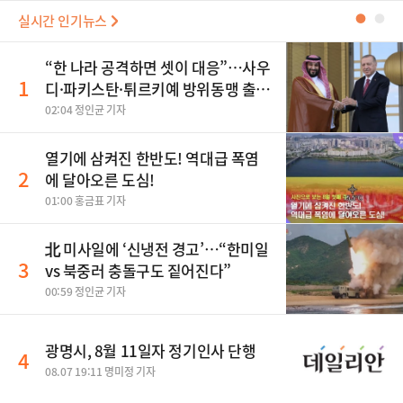
실시간 인기뉴스
●
●
“한 나라 공격하면 셋이 대응”…사우
1
디·파키스탄·튀르키예 방위동맹 출
범
02:04 정인균 기자
열기에 삼켜진 한반도! 역대급 폭염
2
에 달아오른 도심!
01:00 홍금표 기자
北 미사일에 ‘신냉전 경고’…“한미일
3
vs 북중러 충돌구도 짙어진다”
00:59 정인균 기자
광명시, 8월 11일자 정기인사 단행
4
08.07 19:11 명미정 기자