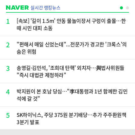
실시간 랭킹뉴스
1
[속보] '길이 1.5m' 안동 물놀이장서 구렁이 출몰…한
때 시민 대피 소동
2
"편해서 매일 신었는데"...전문가가 경고한 '크록스'의
숨은 위험
3
송영길·김민석, '조희대 탄핵' 외치자…與법사위원들
"즉시 대법관 제청하라"
4
박지원이 본 호남 당심…"李대통령과 1년 함께한 김민
석에 갈 것"
5
SK하이닉스, 주당 375원 분기배당…추가 주주환원책
3분기 발표