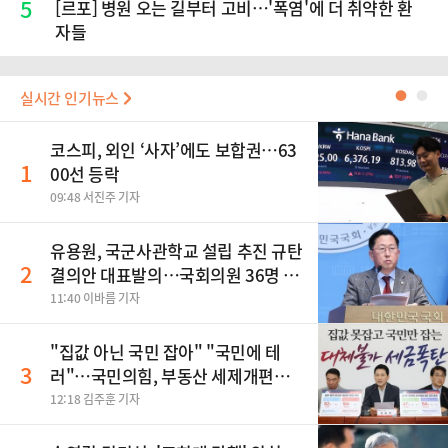
5
[르포] 병원 오는 길부터 고비…'폭염'에 더 취약한 환
자들
실시간 인기뉴스
●
●
코스피, 외인 ‘사자’에도 보합권…63
1
00선 등락
09:48 서진주 기자
유용원, 국군사관학교 설립 추진 규탄
2
결의안 대표발의…국회의원 36명 동
참
11:40 이바름 기자
"집값 아닌 국민 잡아" "국민에 테
3
러"…국민의힘, 부동산 세제개편안
맹폭
12:18 김주훈 기자