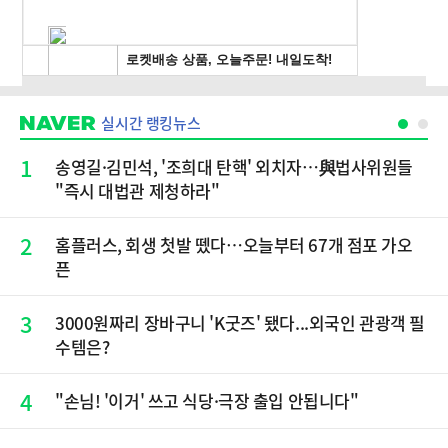
실시간 랭킹뉴스
1
송영길·김민석, '조희대 탄핵' 외치자…與법사위원들
"즉시 대법관 제청하라"
2
홈플러스, 회생 첫발 뗐다…오늘부터 67개 점포 가오
픈
3
3000원짜리 장바구니 'K굿즈' 됐다...외국인 관광객 필
수템은?
4
"손님! '이거' 쓰고 식당·극장 출입 안됩니다"