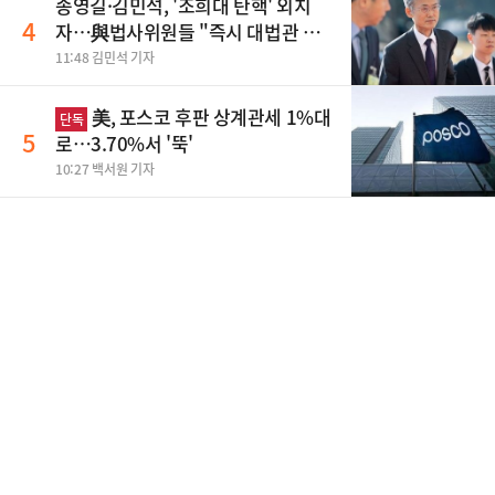
송영길·김민석, '조희대 탄핵' 외치
4
자…與법사위원들 "즉시 대법관 제
청하라"
11:48 김민석 기자
美, 포스코 후판 상계관세 1%대
단독
5
로…3.70%서 '뚝'
10:27 백서원 기자