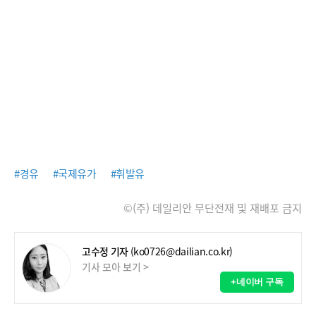
#경유
#국제유가
#휘발유
©(주) 데일리안 무단전재 및 재배포 금지
고수정 기자
(ko0726@dailian.co.kr)
기사 모아 보기 >
+네이버 구독