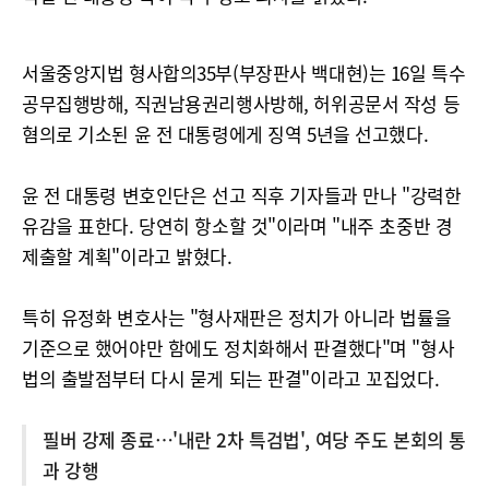
서울중앙지법 형사합의35부(부장판사 백대현)는 16일 특수
공무집행방해, 직권남용권리행사방해, 허위공문서 작성 등
혐의로 기소된 윤 전 대통령에게 징역 5년을 선고했다.
윤 전 대통령 변호인단은 선고 직후 기자들과 만나 "강력한
유감을 표한다. 당연히 항소할 것"이라며 "내주 초중반 경
제출할 계획"이라고 밝혔다.
특히 유정화 변호사는 "형사재판은 정치가 아니라 법률을
기준으로 했어야만 함에도 정치화해서 판결했다"며 "형사
법의 출발점부터 다시 묻게 되는 판결"이라고 꼬집었다.
필버 강제 종료…'내란 2차 특검법', 여당 주도 본회의 통
과 강행