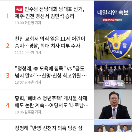
민주당 전당대회 당대표 선거,
속보
1
제주·인천 경선서 김민석 승리
19:00 허찬영 기자
천안 교회서 의식 잃은 11세 어린이
2
숨져…경찰, 학대 치사 여부 수사
11:11 이나영 기자
"정청래, 李 모욕에 침묵" vs "금도
3
넘지 말라"…친명-친청 최고위원 후
보, 제주서 격돌
13:07 김주훈 기자
황희, '폐버스 청년주택' 게시물 삭제
4
에도 논란 계속…여당서도 '내로남
불' 비판
18:06 김주훈 기자
정청래 "반명·신천지 의혹 당원 심