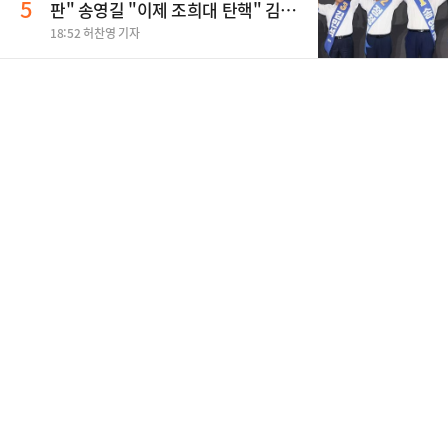
5
판" 송영길 "이제 조희대 탄핵" 김민
석 "대체불가 민주당"
18:52 허찬영 기자