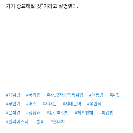
가가 중요해질 것"이라고 설명했다.
#계엄령
#국회법
#내란2차종합특검법
#대통령
#돌진
#무인기
#버스
#서대문
#서대문역
#우원식
#윤석열
#정청래
#종합특검법
#체포방해
#특검법
#필리버스터
#필버
#현대차