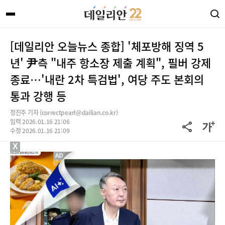
[데일리안 오늘뉴스 종합] '체포방해 징역 5
년' 尹측 "내주 항소장 제출 계획", 필버 강제
종료…'내란 2차 특검법', 여당 주도 본회의
통과 강행 등
정진주 기자 (correctpearl@dailian.co.kr)
입력 2026.01.16 21:06
수정 2026.01.16 21:09
X