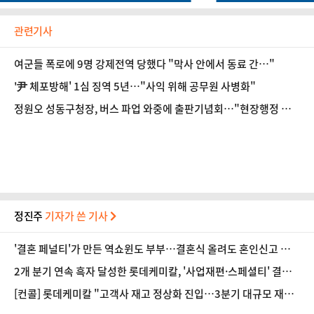
관련기사
여군들 폭로에 9명 강제전역 당했다 "막사 안에서 동료 간…"
'尹 체포방해' 1심 징역 5년…"사익 위해 공무원 사병화"
정원오 성동구청장, 버스 파업 와중에 출판기념회…"현장행정 한
다더니 정치행보"
정진주
기자가 쓴 기사
'결혼 페널티'가 만든 역쇼윈도 부부…결혼식 올려도 혼인신고 미룬
다 [Now 2.30]
2개 분기 연속 흑자 달성한 롯데케미칼, '사업재편·스페셜티' 결실
(종합)
[컨콜] 롯데케미칼 "고객사 재고 정상화 진입…3분기 대규모 재고
축적 가능성 제한적"