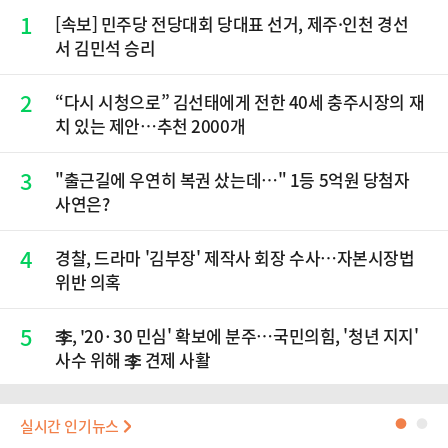
1
[속보] 민주당 전당대회 당대표 선거, 제주·인천 경선
서 김민석 승리
2
“다시 시청으로” 김선태에게 전한 40세 충주시장의 재
치 있는 제안…추천 2000개
3
"출근길에 우연히 복권 샀는데…" 1등 5억원 당첨자
사연은?
4
경찰, 드라마 '김부장' 제작사 회장 수사…자본시장법
위반 의혹
5
李, '20·30 민심' 확보에 분주…국민의힘, '청년 지지'
사수 위해 李 견제 사활
실시간 인기뉴스
●
●