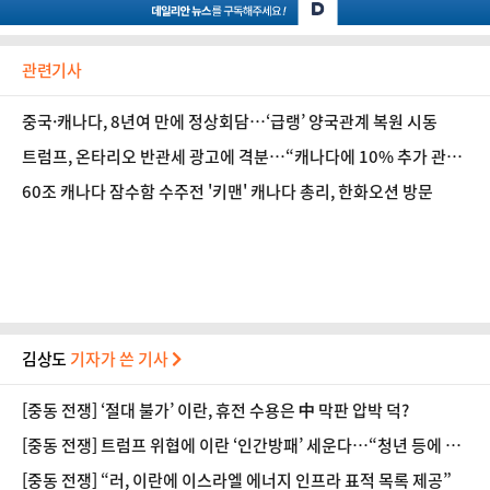
관련기사
중국·캐나다, 8년여 만에 정상회담…‘급랭’ 양국관계 복원 시동
트럼프, 온타리오 반관세 광고에 격분…“캐나다에 10% 추가 관
세”
60조 캐나다 잠수함 수주전 '키맨' 캐나다 총리, 한화오션 방문
김상도
기자가 쓴 기사
[중동 전쟁] ‘절대 불가’ 이란, 휴전 수용은 中 막판 압박 덕?
[중동 전쟁] 트럼프 위협에 이란 ‘인간방패’ 세운다…“청년 등에 발
전소 앞에 모여라”
[중동 전쟁] “러, 이란에 이스라엘 에너지 인프라 표적 목록 제공”