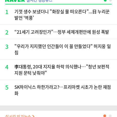
실시간 랭킹뉴스
1
기껏 생수 보냈더니 "화장실 물 떠오른다"...日 누리꾼
발언 ‘역풍’
2
“21세기 고려장인가”…정부 세제개편안에 원성 폭발
3
"우리가 지지했던 인간들이 이 꼴 만들었다" 허지웅 일
침
4
李대통령, 20대 지지율 하락 의식했나…"청년 보편적
지원 문턱 낮춰야"
5
SK하이닉스 하한가라고?…프리마켓 시초가 논란 재점
화
실시간 인기뉴스
●
●