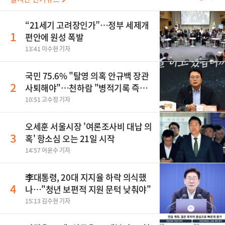
“21세기 고려장인가”…정부 세제개
1
편안에 원성 폭발
13:41 이수현 기자
국민 75.6% "탈영 의혹 안규백 장관
2
사퇴해야"…천하람 "병적기록 즉각
공개하라"
10:51 고수정 기자
오세훈 서울시장 '여론조사비 대납 의
3
혹' 항소심 오는 21일 시작
14:57 어윤수 기자
李대통령, 20대 지지율 하락 의식했
4
나…"청년 보편적 지원 문턱 낮춰야"
15:13 김수현 기자