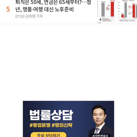
퇴직은 50세, 연금은 65세부터?…청
5
년, 명품·여행 대신 노후준비
07:00 김하랑 기자