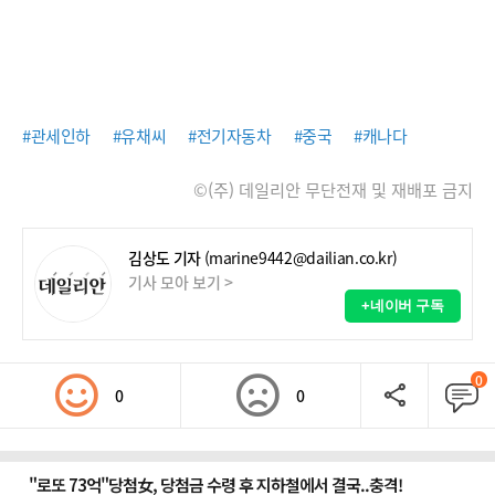
#관세인하
#유채씨
#전기자동차
#중국
#캐나다
©(주) 데일리안 무단전재 및 재배포 금지
김상도 기자
(marine9442@dailian.co.kr)
기사 모아 보기 >
+네이버 구독
0
0
0