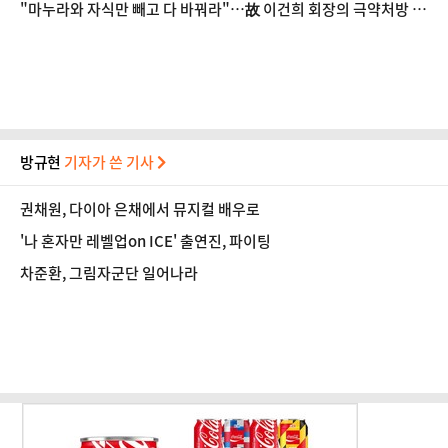
"마누라와 자식만 빼고 다 바꿔라"…故 이건희 회장의 극약처방 기
억하자
방규현
기자가 쓴 기사
권채원, 다이아 은채에서 뮤지컬 배우로
'나 혼자만 레벨업on ICE' 출연진, 파이팅
차준환, 그림자군단 일어나라