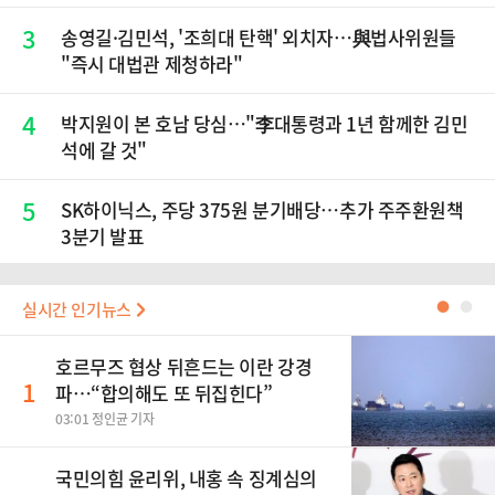
3
송영길·김민석, '조희대 탄핵' 외치자…與법사위원들
"즉시 대법관 제청하라"
4
박지원이 본 호남 당심…"李대통령과 1년 함께한 김민
석에 갈 것"
5
SK하이닉스, 주당 375원 분기배당…추가 주주환원책
3분기 발표
실시간 인기뉴스
●
●
호르무즈 협상 뒤흔드는 이란 강경
1
파…“합의해도 또 뒤집힌다”
03:01 정인균 기자
국민의힘 윤리위, 내홍 속 징계심의