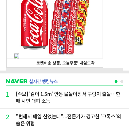
실시간 랭킹뉴스
1
[속보] '길이 1.5m' 안동 물놀이장서 구렁이 출몰…한
때 시민 대피 소동
2
"편해서 매일 신었는데"...전문가가 경고한 '크록스'의
숨은 위험