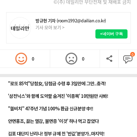
©(주) 데일리안 무단전재 및 재배포 금지
방규현 기자
(room1992@dailian.co.kr)
기사 모아 보기 >
+네이버 구독
0
0
0