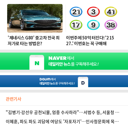
관련기사
"김병기·강선우 공천뇌물, 엄중 수사하라"…서범수 등, 서울청 항
의방문
이혜훈, 파도 파도 괴담에 여당도 '자포자기'…인사청문회에 목매
는 이유는