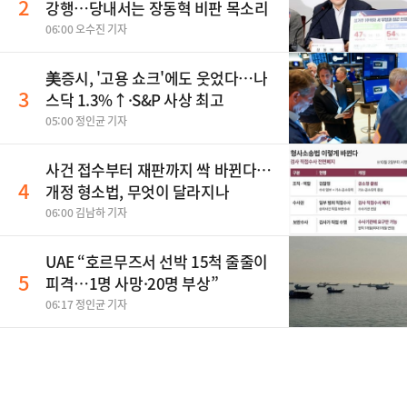
2
강행…당내서는 장동혁 비판 목소리
06:00 오수진 기자
美증시, '고용 쇼크'에도 웃었다…나
3
스닥 1.3%↑·S&P 사상 최고
05:00 정인균 기자
사건 접수부터 재판까지 싹 바뀐다…
4
개정 형소법, 무엇이 달라지나
06:00 김남하 기자
UAE “호르무즈서 선박 15척 줄줄이
5
피격…1명 사망·20명 부상”
06:17 정인균 기자