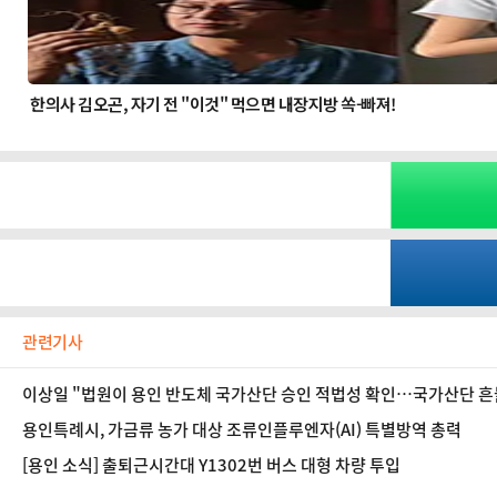
관련기사
이상일 "법원이 용인 반도체 국가산단 승인 적법성 확인…국가산단 흔
용인특례시, 가금류 농가 대상 조류인플루엔자(AI) 특별방역 총력
[용인 소식] 출퇴근시간대 Y1302번 버스 대형 차량 투입