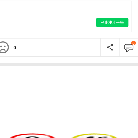
+네이버 구독
0
0