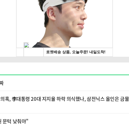
퇴짜
의혹, 李대통령 20대 지지율 하락 의식했나, 삼전닉스 올인은 금물
원 문턱 낮춰야"