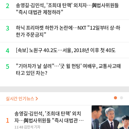
2
송영길·김민석, '조희대 탄핵' 외치자…與법사위원들
"즉시 대법관 제청하라"
3
하닉 프리마켓 하한가 논란에…NXT "12일부터 상·하
한가 주문금지"
4
[속보] 노원구 40.2도…서울, 2018년 이후 첫 40도
5
"기아차가 날 살려"…'굿 윌 헌팅' 여배우, 교통사고때
타고 있던 차는?
실시간 인기뉴스
●
●
송영길·김민석, '조희대 탄핵' 외치
1
자…與법사위원들 "즉시 대법관 제
청하라"
11:48 김민석 기자