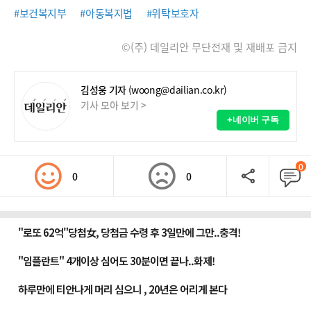
#보건복지부
#아동복지법
#위탁보호자
©(주) 데일리안 무단전재 및 재배포 금지
김성웅 기자
(woong@dailian.co.kr)
기사 모아 보기 >
+네이버 구독
0
0
0