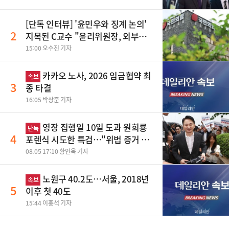
[단독 인터뷰] '윤민우와 징계 논의'
2
지목된 C교수 "윤리위원장, 외부와
논의 잘못된 행위"
15:00 오수진 기자
카카오 노사, 2026 임금협약 최
속보
3
종 타결
16:05 박상준 기자
영장 집행일 10일 도과 원희룡
단독
4
포렌식 시도한 특검…"위법 증거 수
집" 지적
08.05 17:10 황인욱 기자
노원구 40.2도…서울, 2018년
속보
5
이후 첫 40도
15:44 이홍석 기자