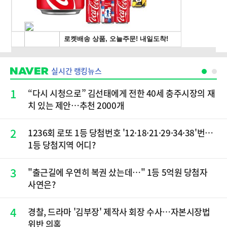
실시간 랭킹뉴스
1
“다시 시청으로” 김선태에게 전한 40세 충주시장의 재
치 있는 제안…추천 2000개
2
1236회 로또 1등 당첨번호 '12·18·21·29·34·38'번…
1등 당첨지역 어디?
3
"출근길에 우연히 복권 샀는데…" 1등 5억원 당첨자
사연은?
4
경찰, 드라마 '김부장' 제작사 회장 수사…자본시장법
위반 의혹