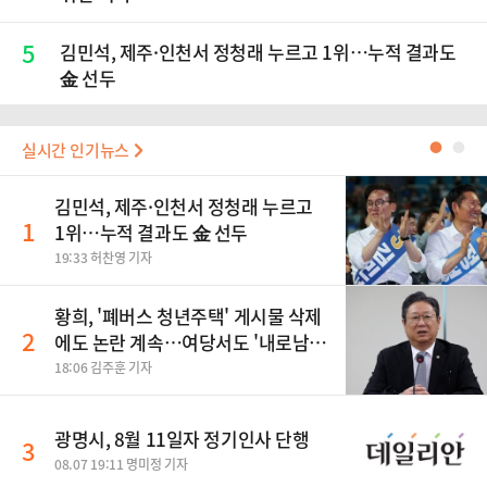
5
김민석, 제주·인천서 정청래 누르고 1위…누적 결과도
金 선두
실시간 인기뉴스
●
●
김민석, 제주·인천서 정청래 누르고
1
1위…누적 결과도 金 선두
19:33 허찬영 기자
황희, '폐버스 청년주택' 게시물 삭제
2
에도 논란 계속…여당서도 '내로남
불' 비판
18:06 김주훈 기자
광명시, 8월 11일자 정기인사 단행
3
08.07 19:11 명미정 기자