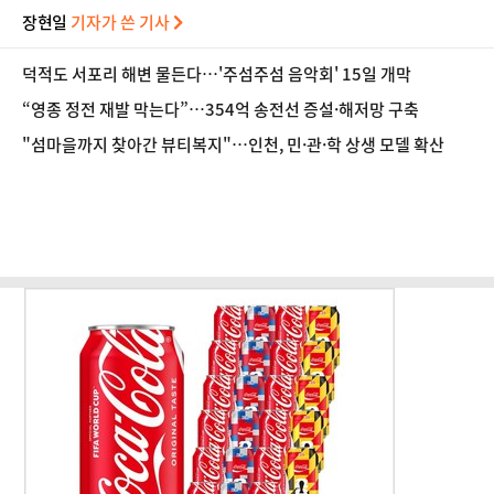
장현일
기자가 쓴 기사
덕적도 서포리 해변 물든다…'주섬주섬 음악회' 15일 개막
“영종 정전 재발 막는다”…354억 송전선 증설·해저망 구축
"섬마을까지 찾아간 뷰티복지"…인천, 민·관·학 상생 모델 확산