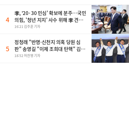
李, '20·30 민심' 확보에 분주…국민
4
의힘, '청년 지지' 사수 위해 李 견제
사활
16:21 김주훈 기자
정청래 "반명·신천지 의혹 당원 심
5
판" 송영길 "이제 조희대 탄핵" 김민
석 "대체불가 민주당"
18:52 허찬영 기자