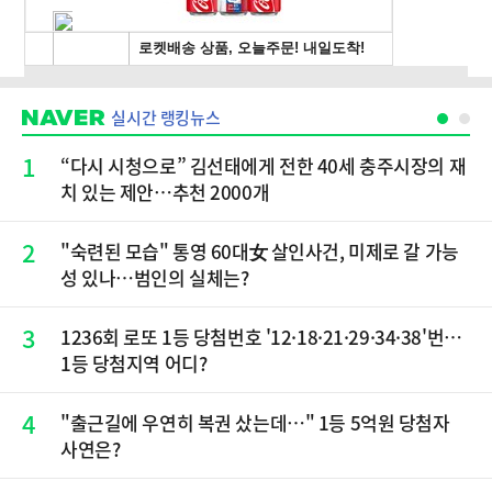
실시간 랭킹뉴스
1
“다시 시청으로” 김선태에게 전한 40세 충주시장의 재
치 있는 제안…추천 2000개
2
"숙련된 모습" 통영 60대女 살인사건, 미제로 갈 가능
성 있나…범인의 실체는?
3
1236회 로또 1등 당첨번호 '12·18·21·29·34·38'번…
1등 당첨지역 어디?
4
"출근길에 우연히 복권 샀는데…" 1등 5억원 당첨자
사연은?