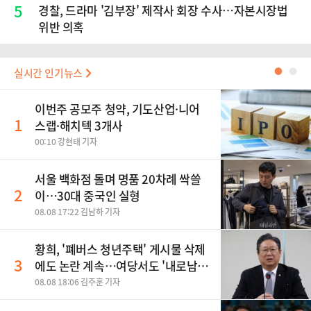
5
경찰, 드라마 '김부장' 제작사 회장 수사…자본시장법
위반 의혹
실시간 인기뉴스
●
●
이번주 공모주 청약, 기도산업·니어
1
스랩·해치텍 3개사
00:10 강현태 기자
서울 백화점 돌며 명품 20차례 싹쓸
2
이…30대 중국인 실형
08.08 17:22 김남하 기자
황희, '폐버스 청년주택' 게시물 삭제
3
에도 논란 계속…여당서도 '내로남
불' 비판
08.08 18:06 김주훈 기자