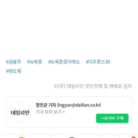
#금융주
#뉴욕증
#뉴욕증권거래소
#다우존스30
#반도체
©(주) 데일리안 무단전재 및 재배포 금지
정인균 기자
(Ingyun@dailian.co.kr)
기사 모아 보기 >
+네이버 구독