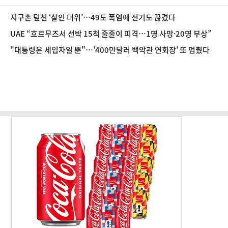
지구촌 덮친 ‘살인 더위’…49도 폭염에 전기도 끊겼다
UAE “호르무즈서 선박 15척 줄줄이 피격…1명 사망·20명 부상”
"대통령은 세입자일 뿐"…'400만달러 백악관 연회장' 또 멈췄다