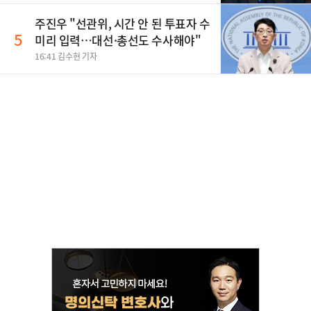
주진우 "선관위, 시간 안 된 투표자 수
5
미리 입력…대선·총선도 수사해야"
16:41 김수현 기자