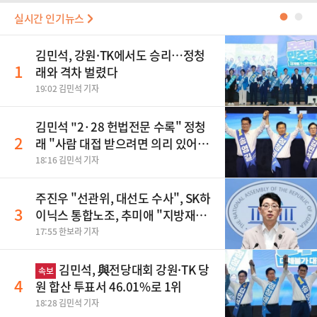
실시간 인기뉴스
●
●
김민석, 강원·TK에서도 승리…정청
1
래와 격차 벌렸다
19:02 김민석 기자
김민석 "2·28 헌법전문 수록" 정청
2
래 "사람 대접 받으려면 의리 있어야"
송영길 "조국혁신당 합당 반대"
18:16 김민석 기자
주진우 "선관위, 대선도 수사", SK하
3
이닉스 통합노조, 추미애 "지방재정
바꿔야", 세제개편 이달 정리 등
17:55 한보라 기자
김민석, 與전당대회 강원·TK 당
속보
4
원 합산 투표서 46.01%로 1위
18:28 김민석 기자