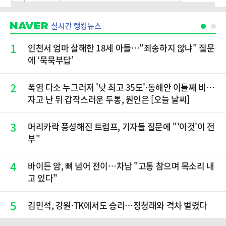
실시간 랭킹뉴스
1
인천서 엄마 살해한 18세 아들…"죄송하지 않냐" 질문
에 ‘묵묵부답’
2
폭염 다소 누그러져 '낮 최고 35도'·동해안 이틀째 비…
자고 난 뒤 갑작스러운 두통, 원인은 [오늘 날씨]
3
머리카락 풍성해진 트럼프, 기자들 질문에 "'이것'이 전
부"
4
바이든 암, 뼈 넘어 전이…차남 "고통 참으며 목소리 내
고 있다"
5
김민석, 강원·TK에서도 승리…정청래와 격차 벌렸다