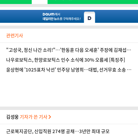
관련기사
"고성국, 정신 나간 소리!"…'한동훈 다음 오세훈' 주장에 김재섭 일
침
나우로보틱스, 한양로보틱스 인수 소식에 30% 오름세 [특징주]
윤상현에 '1025표차 낙선' 민주당 남영희…대법, 선거무효 소송 기
각
김성웅
기자가 쓴 기사
근로복지공단, 신입직원 274명 공채…3년만 최대 규모