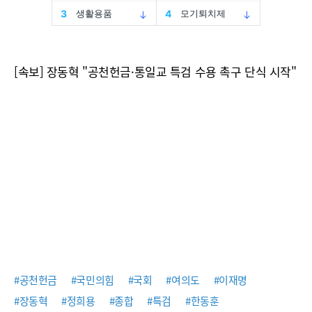
[속보] 장동혁 "공천헌금·통일교 특검 수용 촉구 단식 시작"
#공천헌금
#국민의힘
#국회
#여의도
#이재명
#장동혁
#정희용
#종합
#특검
#한동훈