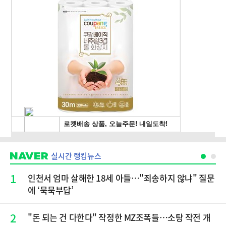
실시간 랭킹뉴스
1
인천서 엄마 살해한 18세 아들…"죄송하지 않냐" 질문
에 ‘묵묵부답’
2
"돈 되는 건 다한다" 작정한 MZ조폭들…소탕 작전 개