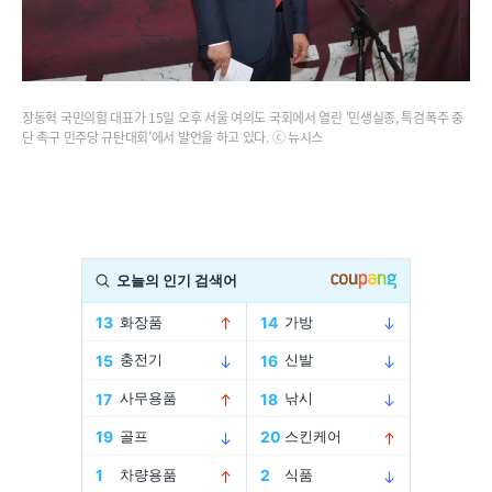
장동혁 국민의힘 대표가 15일 오후 서울 여의도 국회에서 열린 '민생실종, 특검폭주 중
단 촉구 민주당 규탄대회'에서 발언을 하고 있다. ⓒ 뉴시스