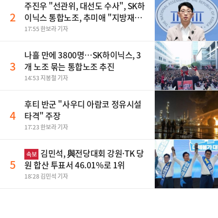
주진우 "선관위, 대선도 수사", SK하
2
이닉스 통합노조, 추미애 "지방재정
바꿔야", 세제개편 이달 정리 등
17:55 한보라 기자
나흘 만에 3800명…SK하이닉스, 3
3
개 노조 묶는 통합노조 추진
14:53 지봉철 기자
후티 반군 "사우디 아람코 정유시설
4
타격" 주장
17:23 한보라 기자
김민석, 與전당대회 강원·TK 당
속보
5
원 합산 투표서 46.01%로 1위
18:28 김민석 기자