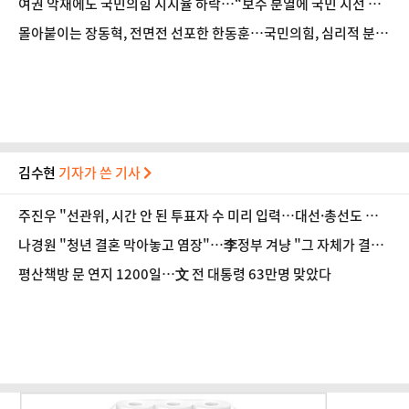
여권 악재에도 국민의힘 지지율 하락…“보수 분열에 국민 시선 안
간다”
몰아붙이는 장동혁, 전면전 선포한 한동훈…국민의힘, 심리적 분
당?
김수현
기자가 쓴 기사
주진우 "선관위, 시간 안 된 투표자 수 미리 입력…대선·총선도 수
사해야"
나경원 "청년 결혼 막아놓고 염장"…李정부 겨냥 "그 자체가 결혼
페널티"
평산책방 문 연지 1200일…文 전 대통령 63만명 맞았다