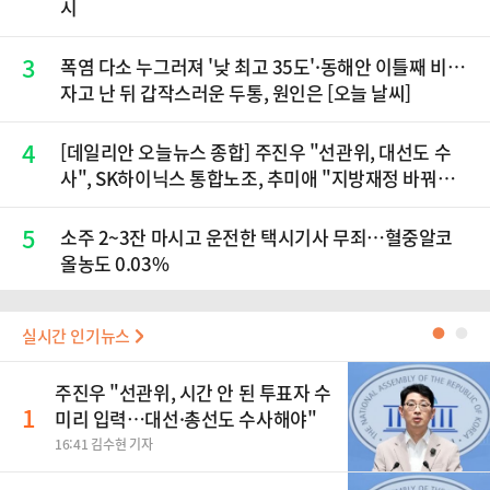
시
3
폭염 다소 누그러져 '낮 최고 35도'·동해안 이틀째 비…
자고 난 뒤 갑작스러운 두통, 원인은 [오늘 날씨]
4
[데일리안 오늘뉴스 종합] 주진우 "선관위, 대선도 수
사", SK하이닉스 통합노조, 추미애 "지방재정 바꿔
야", 세제개편 이달 정리 등
5
소주 2~3잔 마시고 운전한 택시기사 무죄…혈중알코
올농도 0.03%
실시간 인기뉴스
●
●
주진우 "선관위, 시간 안 된 투표자 수
1
미리 입력…대선·총선도 수사해야"
16:41 김수현 기자