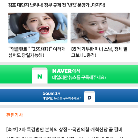
관련기사
[속보] 2차 특검법안 본회의 상정…국민의힘·개혁신당 곧 필버