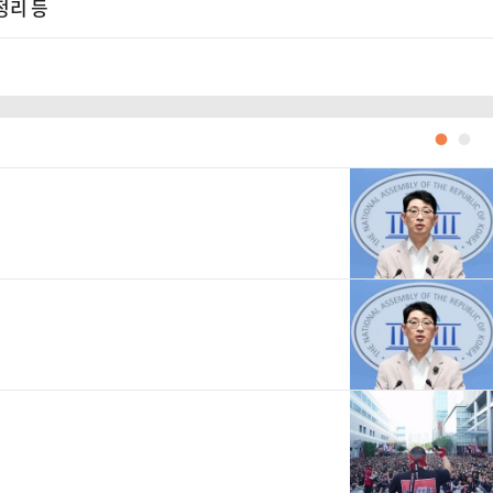
정리 등
●
●