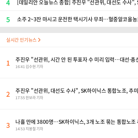
4
[데일리안 오늘뉴스 종합] 주진우 "선관위, 대선도 수사",
5
소주 2~3잔 마시고 운전한 택시기사 무죄…혈중알코올농도
실시간 인기뉴스
주진우 "선관위, 시간 안 된 투표자 수 미리 입력…대선·
1
16:41 김수현 기자
주진우 "선관위, 대선도 수사", SK하이닉스 통합노조, 추
2
17:55 한보라 기자
나흘 만에 3800명…SK하이닉스, 3개 노조 묶는 통합노조
3
14:53 지봉철 기자