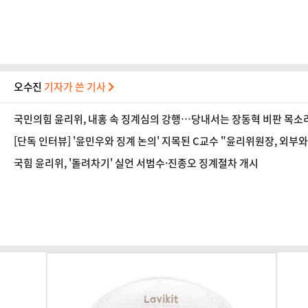
오수진
기자가 쓴 기사
국민의힘 윤리위, 내홍 속 징계심의 강행…당내서는 장동혁 비판 목소
[단독 인터뷰] '윤민우와 징계 논의' 지목된 C교수 "윤리위원장, 외부
국힘 윤리위, '돌려차기' 실언 서범수·진종오 징계절차 개시