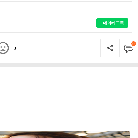
+네이버 구독
0
0