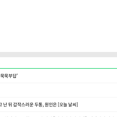
‘묵묵부답’
 난 뒤 갑작스러운 두통, 원인은 [오늘 날씨]