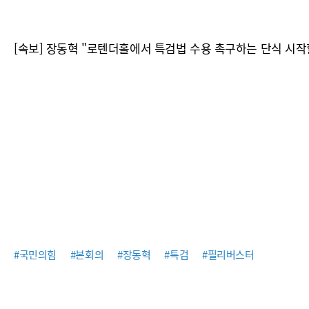
[속보] 장동혁 "로텐더홀에서 특검법 수용 촉구하는 단식 시작
#국민의힘
#본회의
#장동혁
#특검
#필리버스터