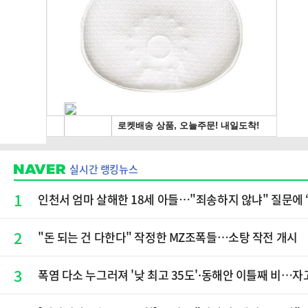
실시간 랭킹뉴스
1
인천서 엄마 살해한 18세 아들…"죄송하지 않냐" 질문에 
2
"돈 되는 건 다한다" 작정한 MZ조폭들…소탕 작전 개시
3
폭염 다소 누그러져 '낮 최고 35도'·동해안 이틀째 비…자고