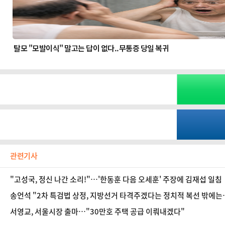
관련기사
"고성국, 정신 나간 소리!"…'한동훈 다음 오세훈' 주장에 김재섭 일침
송언석 "2차 특검법 상정, 지방선거 타격주겠다는 정치적 복선 밖에는
서영교, 서울시장 출마…"30만호 주택 공급 이뤄내겠다"