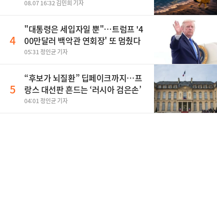
08.07 16:32 김민희 기자
"대통령은 세입자일 뿐"…트럼프 '4
4
00만달러 백악관 연회장' 또 멈췄다
05:31 정인균 기자
“후보가 뇌질환” 딥페이크까지…프
5
랑스 대선판 흔드는 ‘러시아 검은손’
04:01 정인균 기자