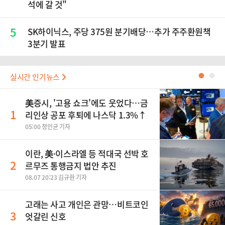
석에 갈 것"
5
SK하이닉스, 주당 375원 분기배당…추가 주주환원책
3분기 발표
실시간 인기뉴스
●
●
美증시, '고용 쇼크'에도 웃었다…금
1
리인상 공포 후퇴에 나스닥 1.3%↑
05:00 정인균 기자
이란, 美·이스라엘 등 적대국 선박 호
2
르무즈 통행금지 법안 추진
08.07 20:23 김규환 기자
고래는 사고 개인은 관망…비트코인
3
엇갈린 신호