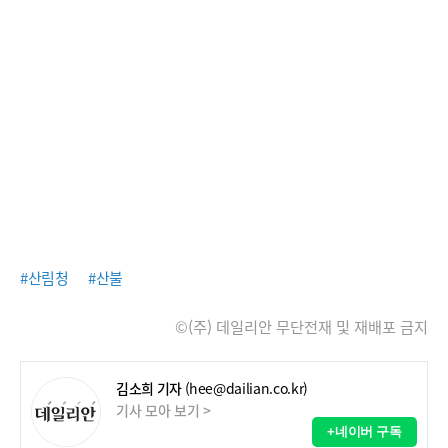
#산림청
#산불
©(주) 데일리안 무단전재 및 재배포 금지
김소희 기자
(hee@dailian.co.kr)
기사 모아 보기 >
+네이버 구독