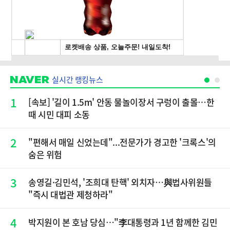
실시간 랭킹뉴스
1
[속보] '길이 1.5m' 안동 물놀이장서 구렁이 출몰…한
때 시민 대피 소동
2
"편해서 매일 신었는데"...전문가가 경고한 '크록스'의
숨은 위험
3
송영길·김민석, '조희대 탄핵' 외치자…與법사위원들
"즉시 대법관 제청하라"
4
박지원이 본 호남 당심…"李대통령과 1년 함께한 김민