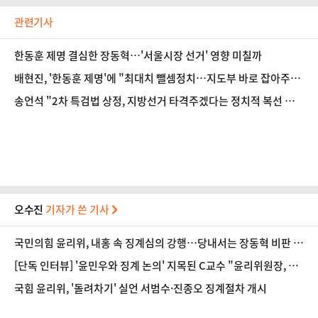
관련기사
한동훈 제명 결심한 장동혁…'서울시장 선거' 영향 미칠까
배현진, '한동훈 제명'에 "최대치 뺄셈정치…지도부 바로 잡아주리
라 믿어"
송언석 "2차 특검법 상정, 지방선거 타격주겠다는 정치적 복선 밖
에는…"
오수진
기자가 쓴 기사
국민의힘 윤리위, 내홍 속 징계심의 강행…당내서는 장동혁 비판 목
소리
[단독 인터뷰] '윤민우와 징계 논의' 지목된 C교수 "윤리위원장, 외
부와 논의 잘못된 행위"
국힘 윤리위, '돌려차기' 실언 서범수·진종오 징계절차 개시