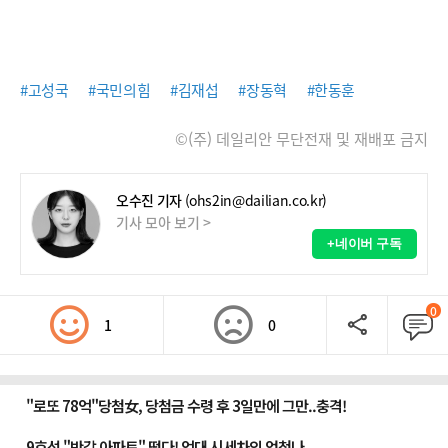
#고성국
#국민의힘
#김재섭
#장동혁
#한동훈
©(주) 데일리안 무단전재 및 재배포 금지
오수진 기자
(ohs2in@dailian.co.kr)
기사 모아 보기 >
+네이버 구독
0
1
0