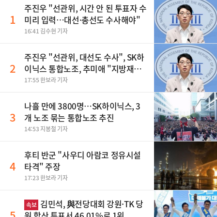
주진우 "선관위, 시간 안 된 투표자 수
1
미리 입력…대선·총선도 수사해야"
16:41 김수현 기자
주진우 "선관위, 대선도 수사", SK하
2
이닉스 통합노조, 추미애 "지방재정
바꿔야", 세제개편 이달 정리 등
17:55 한보라 기자
나흘 만에 3800명…SK하이닉스, 3
3
개 노조 묶는 통합노조 추진
14:53 지봉철 기자
후티 반군 "사우디 아람코 정유시설
4
타격" 주장
17:23 한보라 기자
김민석, 與전당대회 강원·TK 당
속보
5
원 합산 투표서 46.01%로 1위