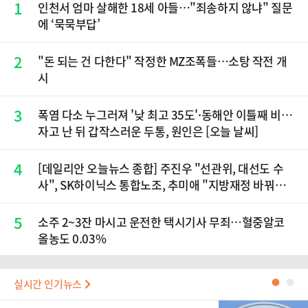
1
인천서 엄마 살해한 18세 아들…"죄송하지 않냐" 질문
에 ‘묵묵부답’
2
"돈 되는 건 다한다" 작정한 MZ조폭들…소탕 작전 개
시
3
폭염 다소 누그러져 '낮 최고 35도'·동해안 이틀째 비…
자고 난 뒤 갑작스러운 두통, 원인은 [오늘 날씨]
4
[데일리안 오늘뉴스 종합] 주진우 "선관위, 대선도 수
사", SK하이닉스 통합노조, 추미애 "지방재정 바꿔
야", 세제개편 이달 정리 등
5
소주 2~3잔 마시고 운전한 택시기사 무죄…혈중알코
올농도 0.03%
실시간 인기뉴스
●
●