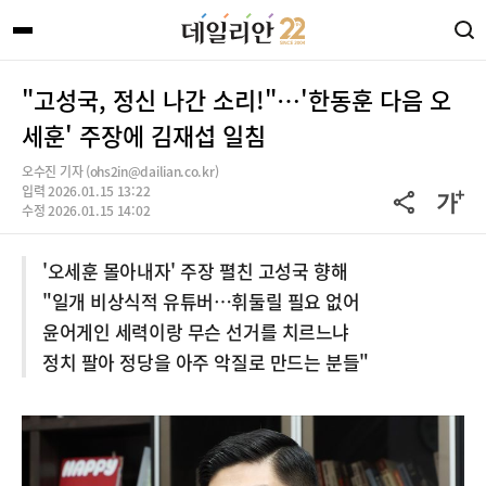
"고성국, 정신 나간 소리!"…'한동훈 다음 오
세훈' 주장에 김재섭 일침
오수진 기자 (ohs2in@dailian.co.kr)
입력 2026.01.15 13:22
수정 2026.01.15 14:02
'오세훈 몰아내자' 주장 펼친 고성국 향해
"일개 비상식적 유튜버…휘둘릴 필요 없어
윤어게인 세력이랑 무슨 선거를 치르느냐
정치 팔아 정당을 아주 악질로 만드는 분들"