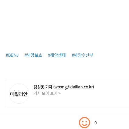
#BBNJ
#해양보호
#해양생태
#해양수산부
김성웅 기자
(woong@dailian.co.kr)
기사 모아 보기 >
0