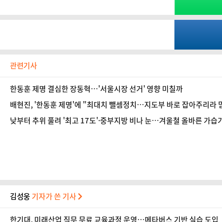
관련기사
한동훈 제명 결심한 장동혁…'서울시장 선거' 영향 미칠까
배현진, '한동훈 제명'에 "최대치 뺄셈정치…지도부 바로 잡아주리라 
낮부터 추위 풀려 '최고 17도'·중부지방 비나 눈…겨울철 올바른 가습기
김성웅
기자가 쓴 기사
한기대, 미래산업 직무 무료 교육과정 운영…메타버스 기반 실습 도입