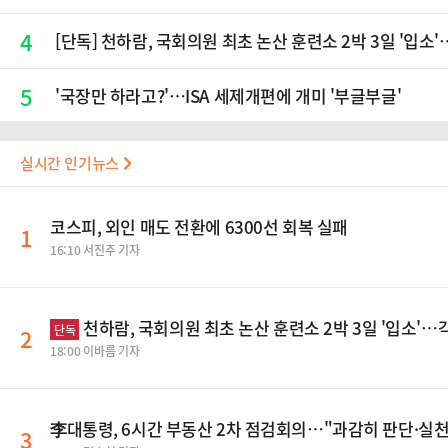
4
[단독] 천하람, 국회의원 최초 논산 훈련소 2박 3일 '입
5
'국장만 하라고?'…ISA 세제개편에 개미 '부글부글'
실시간 인기뉴스
코스피, 외인 매도 전환에 6300선 회복 실패
1
16:10 서진주 기자
천하람, 국회의원 최초 논산 훈련소 2박 3일 '입소'
단독
2
18:00 이바름 기자
李대통령, 6시간 부동산 2차 점검회의…"과감히 판단·실
3