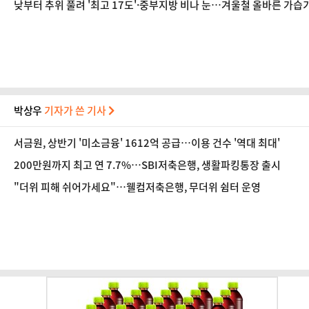
낮부터 추위 풀려 '최고 17도'·중부지방 비나 눈…겨울철 올바른 가습기
박상우
기자가 쓴 기사
서금원, 상반기 '미소금융' 1612억 공급…이용 건수 '역대 최대'
200만원까지 최고 연 7.7%…SBI저축은행, 생활파킹통장 출시
"더위 피해 쉬어가세요"…웰컴저축은행, 무더위 쉼터 운영