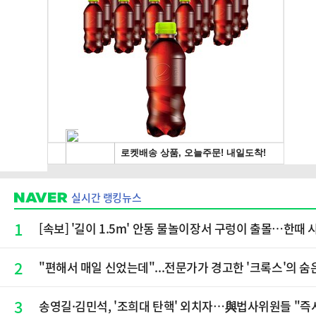
실시간 랭킹뉴스
1
[속보] '길이 1.5m' 안동 물놀이장서 구렁이 출몰…한때 
2
"편해서 매일 신었는데"...전문가가 경고한 '크록스'의 숨
3
송영길·김민석, '조희대 탄핵' 외치자…與법사위원들 "즉