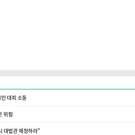
시민 대피 소동
은 위험
시 대법관 제청하라"