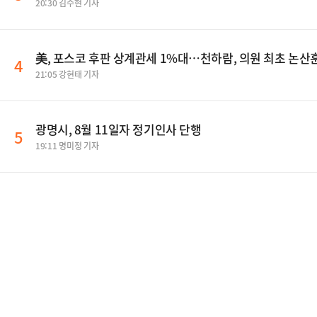
20:30 김수현 기자
美, 포스코 후판 상계관세 1%대…천하람, 의원 최초 논산훈
4
21:05 강현태 기자
광명시, 8월 11일자 정기인사 단행
5
19:11 명미정 기자