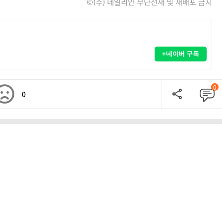
©(주) 데일리안 무단전재 및 재배포 금지
+네이버 구독
0
0