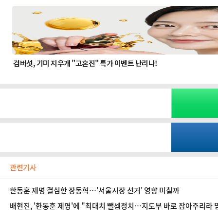
관련기사
한동훈 제명 결심한 장동혁…'서울시장 선거' 영향 미칠까
배현진, '한동훈 제명'에 "최대치 뺄셈정치…지도부 바로 잡아주리라 