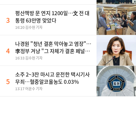
평산책방 문 연지 1200일…文 전 대
3
통령 63만명 맞았다
16:20 김수현 기자
나경원 "청년 결혼 막아놓고 염장"…
4
李정부 겨냥 "그 자체가 결혼 페널
티"
16:33 김수현 기자
소주 2~3잔 마시고 운전한 택시기사
5
무죄…혈중알코올농도 0.03%
13:17 어윤수 기자