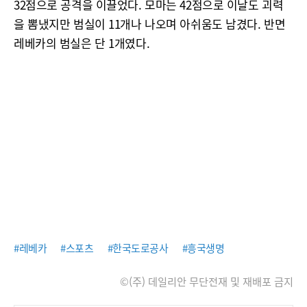
32점으로 공격을 이끌었다. 모마는 42점으로 이날도 괴력
을 뽐냈지만 범실이 11개나 나오며 아쉬움도 남겼다. 반면
레베카의 범실은 단 1개였다.
#레베카
#스포츠
#한국도로공사
#흥국생명
©(주) 데일리안 무단전재 및 재배포 금지