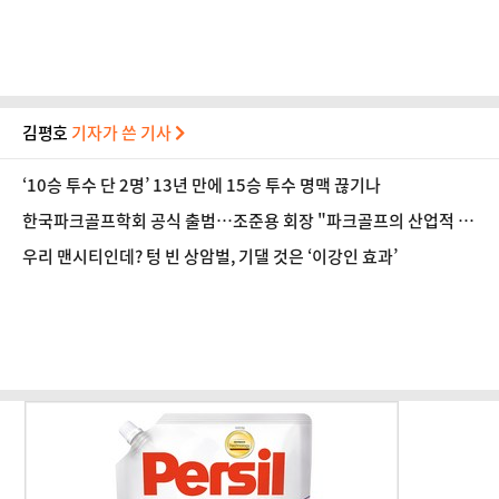
김평호
기자가 쓴 기사
‘10승 투수 단 2명’ 13년 만에 15승 투수 명맥 끊기나
한국파크골프학회 공식 출범…조준용 회장 "파크골프의 산업적 성
장 돕겠다"
우리 맨시티인데? 텅 빈 상암벌, 기댈 것은 ‘이강인 효과’