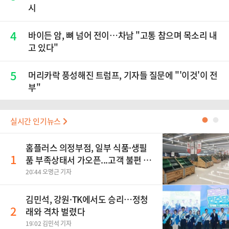
시
4
바이든 암, 뼈 넘어 전이…차남 "고통 참으며 목소리 내
고 있다"
5
머리카락 풍성해진 트럼프, 기자들 질문에 "'이것'이 전
부"
실시간 인기뉴스
●
●
홈플러스 의정부점, 일부 식품·생필
1
품 부족상태서 가오픈...고객 불편 가
중
20:44 오명근 기자
김민석, 강원·TK에서도 승리…정청
2
래와 격차 벌렸다
19:02 김민석 기자