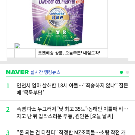
실시간 랭킹뉴스
1
인천서 엄마 살해한 18세 아들…"죄송하지 않냐" 질문
에 ‘묵묵부답’
2
폭염 다소 누그러져 '낮 최고 35도'·동해안 이틀째 비…
자고 난 뒤 갑작스러운 두통, 원인은 [오늘 날씨]
3
"돈 되는 건 다한다" 작정한 MZ조폭들…소탕 작전 개