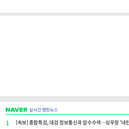
실시간 랭킹뉴스
1
[속보] 종합특검, 대검 정보통신과 압수수색…심우정 '내란