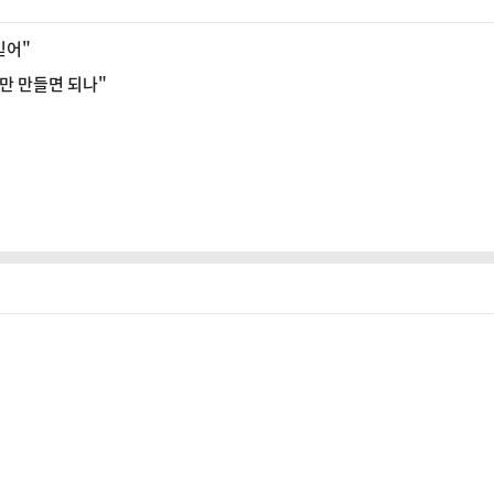
믿어"
0만 만들면 되나"