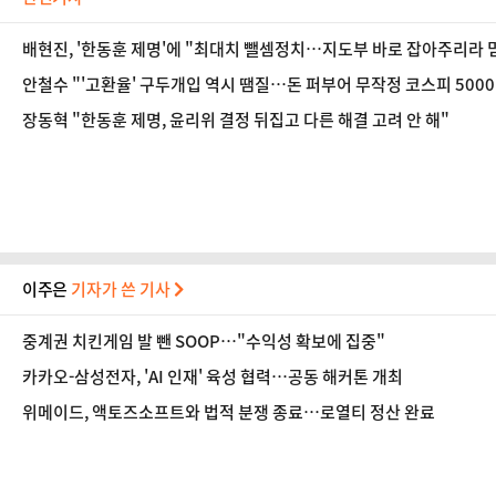
배현진, '한동훈 제명'에 "최대치 뺄셈정치…지도부 바로 잡아주리라 
안철수 "'고환율' 구두개입 역시 땜질…돈 퍼부어 무작정 코스피 500
장동혁 "한동훈 제명, 윤리위 결정 뒤집고 다른 해결 고려 안 해"
이주은
기자가 쓴 기사
중계권 치킨게임 발 뺀 SOOP…"수익성 확보에 집중"
카카오-삼성전자, 'AI 인재' 육성 협력…공동 해커톤 개최
위메이드, 액토즈소프트와 법적 분쟁 종료…로열티 정산 완료