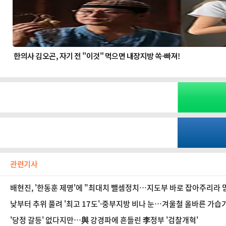
관련기사
배현진, '한동훈 제명'에 "최대치 뺄셈정치…지도부 바로 잡아주리라 
낮부터 추위 풀려 '최고 17도'·중부지방 비나 눈…겨울철 올바른 가습기
'당정 갈등' 없다지만…與 강경파에 흔들린 李정부 '검찰개혁'