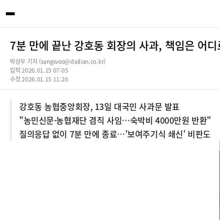
7분 만에 끝난 강호동 회장의 사과, 책임은 어디
박상우 기자 (sangwoo@dailian.co.kr)
입력 2026.01.15 07:05
수정 2026.01.15 11:26
강호동 농협중앙회장, 13일 대국민 사과문 발표
"농민신문·농협재단 겸직 사임…숙박비 4000만원 반환"
질의응답 없이 7분 만에 종료…'보여주기식 쇄신' 비판도