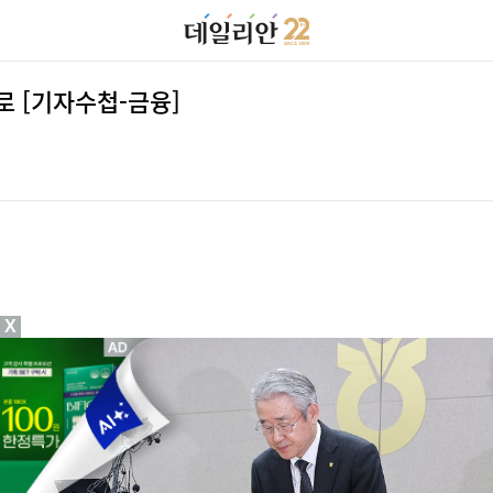
로 [기자수첩-금융]
X