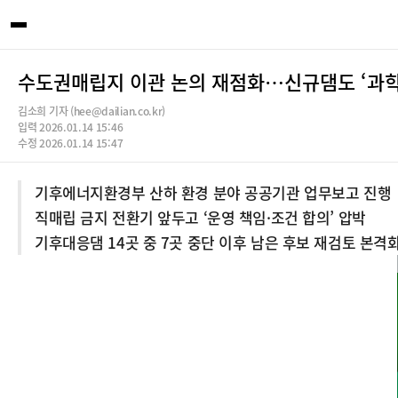
수도권매립지 이관 논의 재점화…신규댐도 ‘과학
김소희 기자 (hee@dailian.co.kr)
입력 2026.01.14 15:46
수정 2026.01.14 15:47
기후에너지환경부 산하 환경 분야 공공기관 업무보고 진행
직매립 금지 전환기 앞두고 ‘운영 책임·조건 합의’ 압박
기후대응댐 14곳 중 7곳 중단 이후 남은 후보 재검토 본격