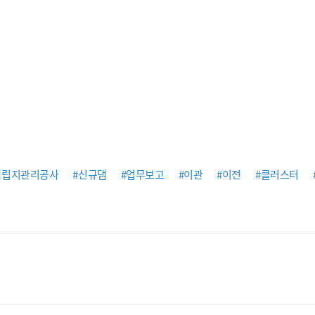
매립지관리공사
#신규댐
#업무보고
#이관
#이전
#클러스터