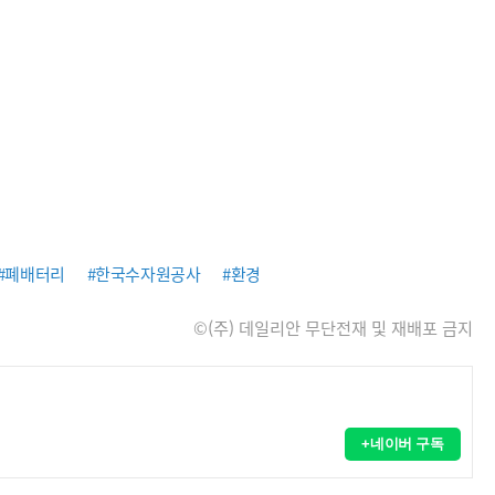
#폐배터리
#한국수자원공사
#환경
©(주) 데일리안 무단전재 및 재배포 금지
+네이버 구독