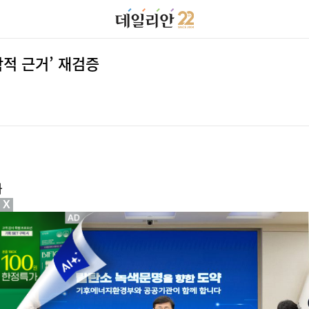
적 근거’ 재검증
화
X