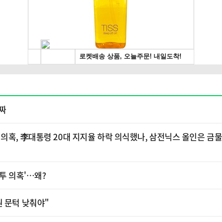
퇴짜
의혹, 李대통령 20대 지지율 하락 의식했나, 삼전닉스 올인은 금물
투 의혹'…왜?
원 문턱 낮춰야"