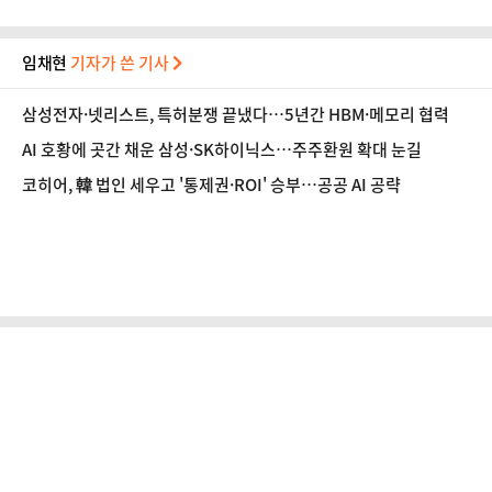
임채현
기자가 쓴 기사
삼성전자·넷리스트, 특허분쟁 끝냈다…5년간 HBM·메모리 협력
AI 호황에 곳간 채운 삼성·SK하이닉스…주주환원 확대 눈길
코히어, 韓 법인 세우고 '통제권·ROI' 승부…공공 AI 공략