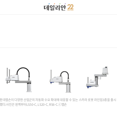
한국엡손이 다양한 산업군의 자동화 수요 확대에 대응할 수 있는 스카라 로봇 라인업3종을 출시
했다.사진은 왼쪽부터LS50-C, LS20-C, RS6-C.ⓒ엡손