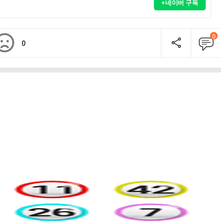
+네이버 구독
0
0