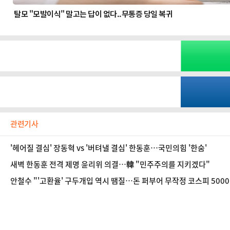
관련기사
'헤어질 결심' 장동혁 vs '버텨낼 결심' 한동훈…국민의힘 '한숨'
새벽 한동훈 전격 제명 윤리위 의결…韓 "민주주의를 지키겠다"
안철수 "'고환율' 구두개입 역시 땜질…돈 퍼부어 무작정 코스피 500