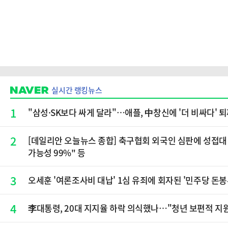
실시간 랭킹뉴스
1
"삼성·SK보다 싸게 달라"…애플, 中창신에 '더 비싸다' 
2
[데일리안 오늘뉴스 종합] 축구협회 외국인 심판에 성접대 
가능성 99%" 등
3
오세훈 '여론조사비 대납' 1심 유죄에 회자된 '민주당 돈봉
4
李대통령, 20대 지지율 하락 의식했나…"청년 보편적 지