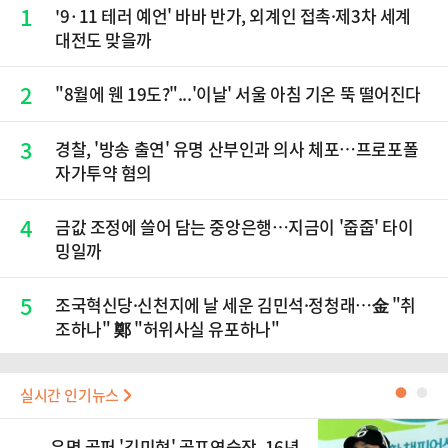
1
'9·11 테러 예언' 바바 반가, 외계인 접촉·제3차 세계
대전도 맞을까
2
"8월에 웬 19도?"...'이날' 서울 아침 기온 뚝 떨어진다
3
경찰, '방송 출연' 유명 산부인과 의사 체포…프로포폴
자가투약 혐의
4
금값 조정에 쓸어 담는 중앙은행…지금이 '줍줍' 타이
밍일까
5
조국혁신당·신천지에 날 세운 김민석·정청래…金 "취
조하나" 鄭 "허위사실 유포하나"
실시간 인기뉴스
●
●
유명 골퍼 '김미현' 골프연습장, 16년