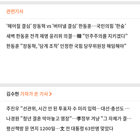
관련기사
'헤어질 결심' 장동혁 vs '버텨낼 결심' 한동훈…국민의힘 '한숨'
새벽 한동훈 전격 제명 윤리위 의결…韓 "민주주의를 지키겠다"
한동훈 "장동혁, '당게 조작' 인정한 국힘 당무위원장 해임해야"
김수현
기자가 쓴 기사
주진우 "선관위, 시간 안 된 투표자 수 미리 입력…대선·총선도 수
사해야"
나경원 "청년 결혼 막아놓고 염장"…李정부 겨냥 "그 자체가 결혼
페널티"
평산책방 문 연지 1200일…文 전 대통령 63만명 맞았다