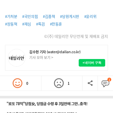
#가처분
#국민의힘
#김종혁
#당원게시판
#윤리위
#장동혁
#재심
#특검
#한동훈
©(주) 데일리안 무단전재 및 재배포 금지
김수현 기자
(water@dailian.co.kr)
기사 모아 보기 >
+네이버 구독
1
0
1