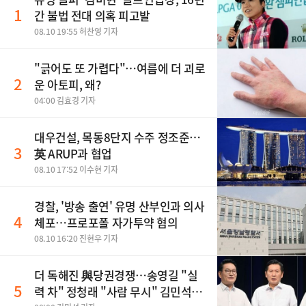
1
간 불법 전대 의혹 피고발
08.10 19:55 허찬영 기자
"긁어도 또 가렵다"…여름에 더 괴로
2
운 아토피, 왜?
04:00 김효경 기자
대우건설, 목동8단지 수주 정조준…
3
英 ARUP과 협업
08.10 17:52 이수현 기자
경찰, '방송 출연' 유명 산부인과 의사
4
체포…프로포폴 자가투약 혐의
08.10 16:20 진현우 기자
더 독해진 與당권경쟁…송영길 "실
5
력 차" 정청래 "사람 무시" 김민석