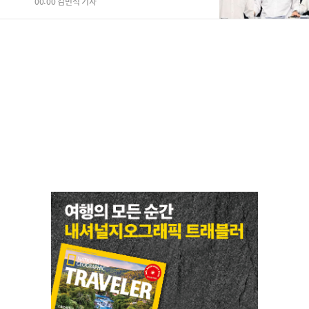
"취조하나"(종합)
00:00 김민석 기자