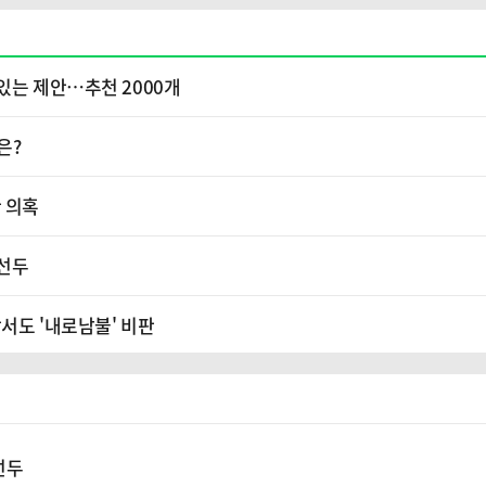
있는 제안…추천 2000개
은?
 의혹
 선두
서도 '내로남불' 비판
 선두