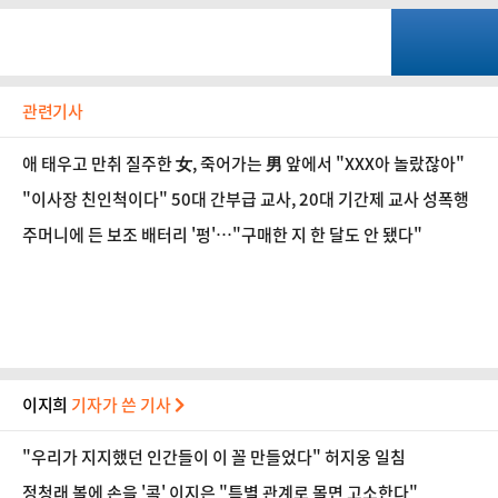
관련기사
애 태우고 만취 질주한 女, 죽어가는 男 앞에서 "XXX아 놀랐잖아"
"이사장 친인척이다" 50대 간부급 교사, 20대 기간제 교사 성폭행
주머니에 든 보조 배터리 '펑'…"구매한 지 한 달도 안 됐다"
이지희
기자가 쓴 기사
"우리가 지지했던 인간들이 이 꼴 만들었다" 허지웅 일침
정청래 볼에 손을 '콕' 이지은 "특별 관계로 몰면 고소한다"