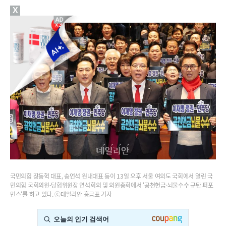
X
국민의힘 장동혁 대표, 송언석 원내대표 등이 13일 오후 서울 여의도 국회에서 열린 국
민의힘 국회의원-당협위원장 연석회의 및 의원총회에서 '공천헌금·뇌물수수 규탄 퍼포
먼스'를 하고 있다. ⓒ데일리안 홍금표 기자