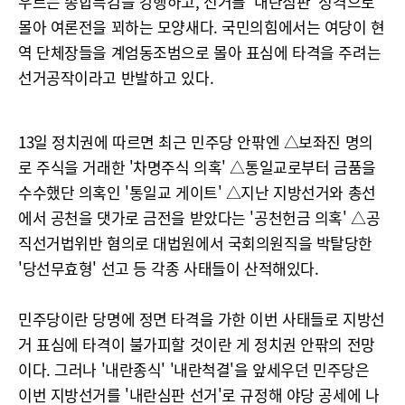
우르는 종합특검을 강행하고, 선거를 '내란심판' 성격으로
몰아 여론전을 꾀하는 모양새다. 국민의힘에서는 여당이 현
역 단체장들을 계엄동조범으로 몰아 표심에 타격을 주려는
선거공작이라고 반발하고 있다.
13일 정치권에 따르면 최근 민주당 안팎엔 △보좌진 명의
로 주식을 거래한 '차명주식 의혹' △통일교로부터 금품을
수수했단 의혹인 '통일교 게이트' △지난 지방선거와 총선
에서 공천을 댓가로 금전을 받았다는 '공천헌금 의혹' △공
직선거법위반 혐의로 대법원에서 국회의원직을 박탈당한
'당선무효형' 선고 등 각종 사태들이 산적해있다.
민주당이란 당명에 정면 타격을 가한 이번 사태들로 지방선
거 표심에 타격이 불가피할 것이란 게 정치권 안팎의 전망
이다. 그러나 '내란종식' '내란척결'을 앞세우던 민주당은
이번 지방선거를 '내란심판 선거'로 규정해 야당 공세에 나