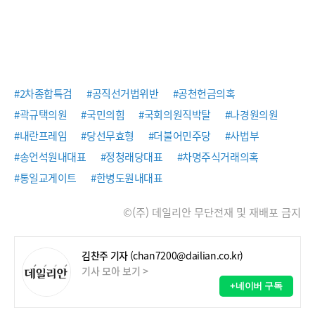
#2차종합특검
#공직선거법위반
#공천헌금의혹
#곽규택의원
#국민의힘
#국회의원직박탈
#나경원의원
#내란프레임
#당선무효형
#더불어민주당
#사법부
#송언석원내대표
#정청래당대표
#차명주식거래의혹
#통일교게이트
#한병도원내대표
©(주) 데일리안 무단전재 및 재배포 금지
김찬주 기자
(chan7200@dailian.co.kr)
기사 모아 보기 >
+네이버 구독