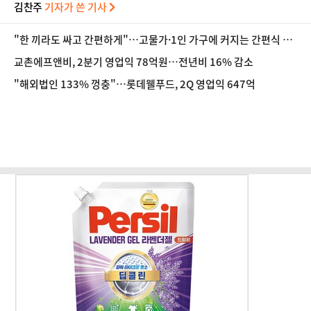
김찬주
기자가 쓴 기사
"한 끼라도 싸고 간편하게"…고물가·1인 가구에 커지는 간편식 시
장
교촌에프앤비, 2분기 영업익 78억원…전년비 16% 감소
"해외법인 133% 껑충"…롯데웰푸드, 2Q 영업익 647억