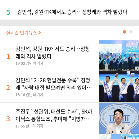
5
김민석, 강원·TK에서도 승리…정청래와 격차 벌렸다
실시간 인기뉴스
●
●
김민석, 강원·TK에서도 승리…정청
1
래와 격차 벌렸다
19:02 김민석 기자
김민석 "2·28 헌법전문 수록" 정청
2
래 "사람 대접 받으려면 의리 있어야"
송영길 "조국혁신당 합당 반대"
18:16 김민석 기자
주진우 "선관위, 대선도 수사", SK하
3
이닉스 통합노조, 추미애 "지방재정
바꿔야", 세제개편 이달 정리 등
17:55 한보라 기자