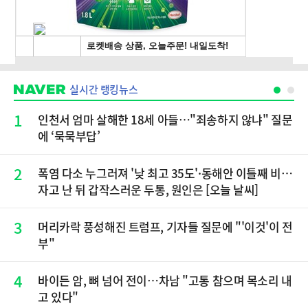
실시간 랭킹뉴스
1
인천서 엄마 살해한 18세 아들…"죄송하지 않냐" 질문
에 ‘묵묵부답’
2
폭염 다소 누그러져 '낮 최고 35도'·동해안 이틀째 비…
자고 난 뒤 갑작스러운 두통, 원인은 [오늘 날씨]
3
머리카락 풍성해진 트럼프, 기자들 질문에 "'이것'이 전
부"
4
바이든 암, 뼈 넘어 전이…차남 "고통 참으며 목소리 내
고 있다"