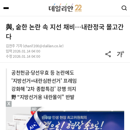
與, 숱한 논란 속 지선 채비…내란정국 몰고간
다
김찬주 기자 (chan7200@dailian.co.kr)
입력 2026.01.14 04:00
수정 2026.01.14 04:00
공천헌금·당선무효 등 논란에도
'지방선거=내란심판선거' 프레임
강화해 '2차 종합특검' 강행 의지
野 "지방선거용 내란몰이" 반발
X