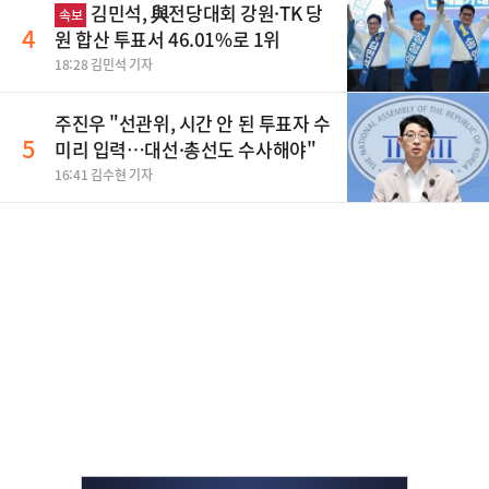
김민석, 與전당대회 강원·TK 당
속보
4
원 합산 투표서 46.01%로 1위
18:28 김민석 기자
주진우 "선관위, 시간 안 된 투표자 수
5
미리 입력…대선·총선도 수사해야"
16:41 김수현 기자