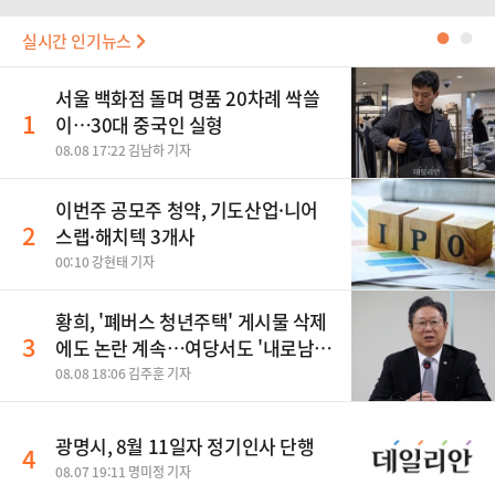
실시간 인기뉴스
●
●
서울 백화점 돌며 명품 20차례 싹쓸
1
이…30대 중국인 실형
08.08 17:22 김남하 기자
이번주 공모주 청약, 기도산업·니어
2
스랩·해치텍 3개사
00:10 강현태 기자
황희, '폐버스 청년주택' 게시물 삭제
3
에도 논란 계속…여당서도 '내로남
불' 비판
08.08 18:06 김주훈 기자
광명시, 8월 11일자 정기인사 단행
4
08.07 19:11 명미정 기자