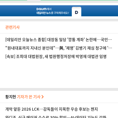
관련기사
[데일리안 오늘뉴스 종합] 대장동 일당 '깡통 계좌' 논란에…국민의
힘 "'국가의 무능' 또다른 범죄 낳아", 5시간 조사 마친 김병기 "충
"원내대표까지 지내신 분인데"…與, '제명' 김병기 재심 청구에 '당
실히 소명했다"…윤리심판원 결단만 남았다 등
혹'
[속보] 조희대 대법원장, 새 법원행정처장에 박영재 대법관 임명
황지현
기자가 쓴 기사
개막 앞둔 2026 LCK…감독들이 지목한 우승 후보는 젠지
와디즈, 신규 메이커 수수료 30% 할인…AI·데이터 기능도 강화