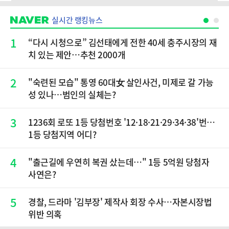
실시간 랭킹뉴스
1
“다시 시청으로” 김선태에게 전한 40세 충주시장의 재
치 있는 제안…추천 2000개
2
"숙련된 모습" 통영 60대女 살인사건, 미제로 갈 가능
성 있나…범인의 실체는?
3
1236회 로또 1등 당첨번호 '12·18·21·29·34·38'번…
1등 당첨지역 어디?
4
"출근길에 우연히 복권 샀는데…" 1등 5억원 당첨자
사연은?
5
경찰, 드라마 '김부장' 제작사 회장 수사…자본시장법
위반 의혹