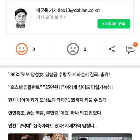
배군득 기자
(lob13@dailian.co.kr)
기사 모아 보기 >
+네이버 구독
0
0
0