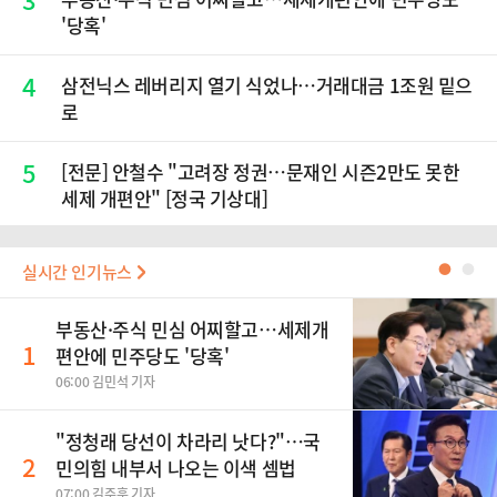
'당혹'
4
삼전닉스 레버리지 열기 식었나…거래대금 1조원 밑으
로
5
[전문] 안철수 "고려장 정권…문재인 시즌2만도 못한
세제 개편안" [정국 기상대]
실시간 인기뉴스
●
●
부동산·주식 민심 어찌할고…세제개
1
편안에 민주당도 '당혹'
06:00 김민석 기자
​"정청래 당선이 차라리 낫다?"…국
2
민의힘 내부서 나오는 이색 셈법
07:00 김주훈 기자