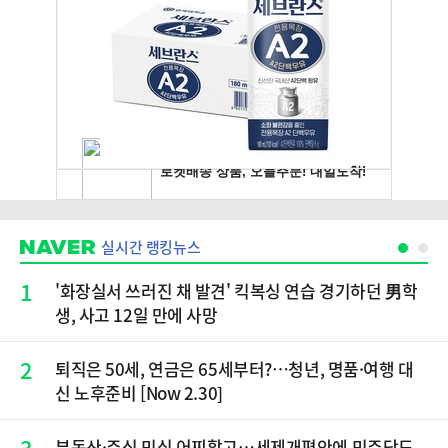
실시간 랭킹뉴스
1
'화장실서 쓰러진 채 발견' 킥복싱 연습 경기하던 男학
생, 사고 12일 만에 사망
2
퇴직은 50세, 연금은 65세부터?…청년, 명품·여행 대
신 노후준비 [Now 2.30]
3
부동산·주식 민심 어찌할고…세제개편안에 민주당도