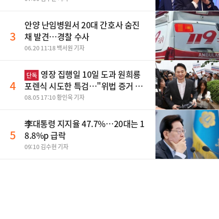
안양 난임병원서 20대 간호사 숨진
3
채 발견…경찰 수사
06.20 11:18 백서원 기자
영장 집행일 10일 도과 원희룡
단독
4
포렌식 시도한 특검…"위법 증거 수
집" 지적
08.05 17:10 황인욱 기자
李대통령 지지율 47.7%…20대는 1
5
8.8%p 급락
09:10 김수현 기자