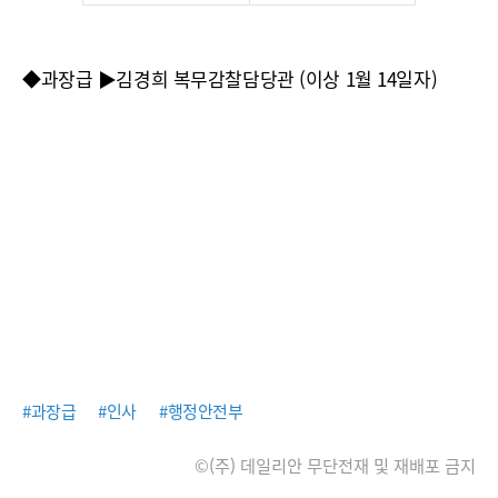
◆과장급 ▶김경희 복무감찰담당관 (이상 1월 14일자)
#과장급
#인사
#행정안전부
©(주) 데일리안 무단전재 및 재배포 금지