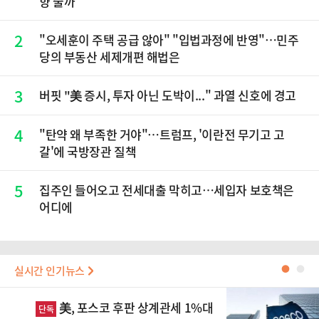
향 줄까
2
"오세훈이 주택 공급 않아" "입법과정에 반영"…민주
당의 부동산 세제개편 해법은
3
버핏 "美 증시, 투자 아닌 도박이..." 과열 신호에 경고
4
"탄약 왜 부족한 거야"…트럼프, '이란전 무기고 고
갈'에 국방장관 질책
5
집주인 들어오고 전세대출 막히고…세입자 보호책은
어디에
실시간 인기뉴스
●
●
美, 포스코 후판 상계관세 1%대
단독