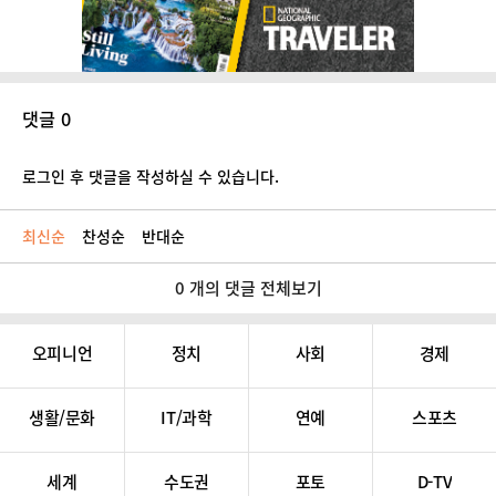
댓글 0
로그인 후 댓글을 작성하실 수 있습니다.
최신순
찬성순
반대순
0 개의 댓글 전체보기
오피니언
정치
사회
경제
생활/문화
IT/과학
연예
스포츠
세계
수도권
포토
D-TV