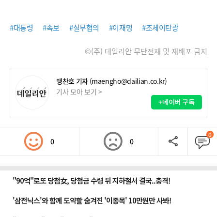
#대통령
#속보
#실무협의
#이재명
#조세이탄광
©(주) 데일리안 무단전재 및 재배포 금지
맹찬호 기자
(maengho@dailian.co.kr)
기사 모아 보기 >
+네이버 구독
0
0
0