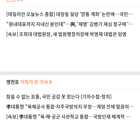
[데일리안 오늘뉴스 종합] 대장동 일당 '깡통 계좌' 논란에…국민의
힘 "'국가의 무능' 또다른 범죄 낳아", 5시간 조사 마친 김병기 "충
"원내대표까지 지내신 분인데"…與, '제명' 김병기 재심 청구에 '당
실히 소명했다"…윤리심판원 결단만 남았다 등
혹'
[속보] 조희대 대법원장, 새 법원행정처장에 박영재 대법관 임명
맹찬호
기자가 쓴 기사
참을 수 없는 호통, 국민 공감 못 얻는다 [기자수첩-정치]
李대통령 "육해공사 통합·자주국방의지 무장…계엄 잔재 말끔히
청산"
[속보] 李대통령 "육·해·공군 사관학교 통합…국방인재 체계적 양
성"