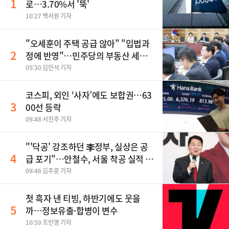
1
로…3.70%서 '뚝'
10:27 백서원 기자
"오세훈이 주택 공급 않아" "입법과
2
정에 반영"…민주당의 부동산 세제
개편 해법은
05:30 김민석 기자
코스피, 외인 ‘사자’에도 보합권…63
3
00선 등락
09:48 서진주 기자
"'닥공' 강조하던 李정부, 실상은 공
4
급 포기"…안철수, 서울 착공 실적 미
달 비판
09:46 김주훈 기자
첫 흑자 낸 티빙, 하반기에도 웃을
5
까…정보유출·합병이 변수
10:59 조인영 기자