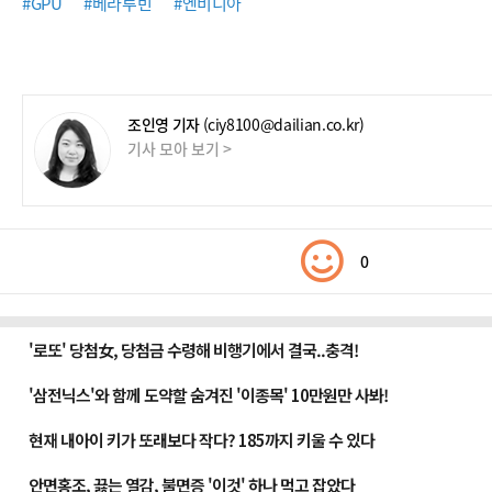
#GPU
#베라루빈
#엔비디아
조인영 기자
(ciy8100@dailian.co.kr)
기사 모아 보기 >
0