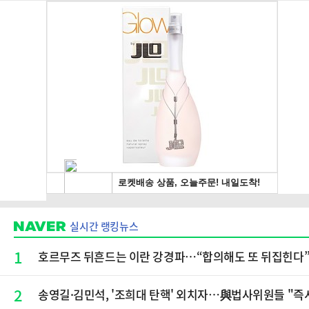
실시간 랭킹뉴스
1
호르무즈 뒤흔드는 이란 강경파…“합의해도 또 뒤집힌다
2
송영길·김민석, '조희대 탄핵' 외치자…與법사위원들 "즉