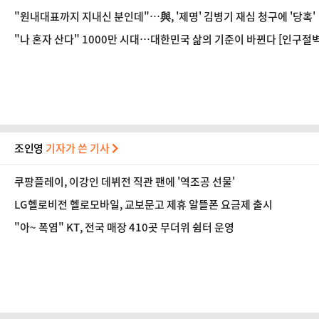
"원내대표까지 지내신 분인데"…與, '제명' 김병기 재심 청구에 '당혹'
"나 혼자 산다" 1000만 시대…대한민국 삶의 기준이 바뀐다 [인구절벽
조인영
기자가 쓴 기사
쿠팡플레이, 이강인 데뷔전 직관 팬에 '역조공 선물'
LG헬로비전 헬로모바일, 교보문고 제휴 알뜰폰 요금제 출시
"아~ 폭염" KT, 전국 매장 410곳 무더위 쉼터 운영