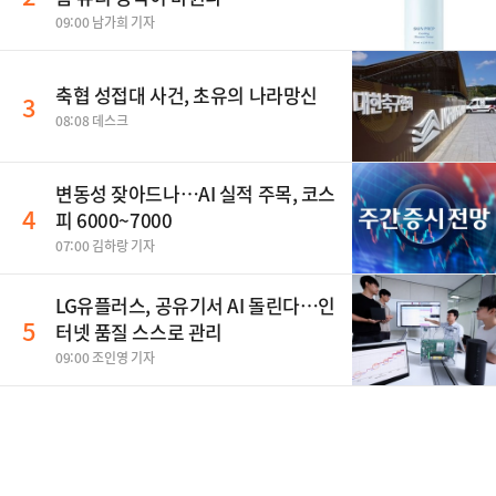
09:00 남가희 기자
축협 성접대 사건, 초유의 나라망신
3
08:08 데스크
변동성 잦아드나…AI 실적 주목, 코스
4
피 6000~7000
07:00 김하랑 기자
LG유플러스, 공유기서 AI 돌린다…인
5
터넷 품질 스스로 관리
09:00 조인영 기자