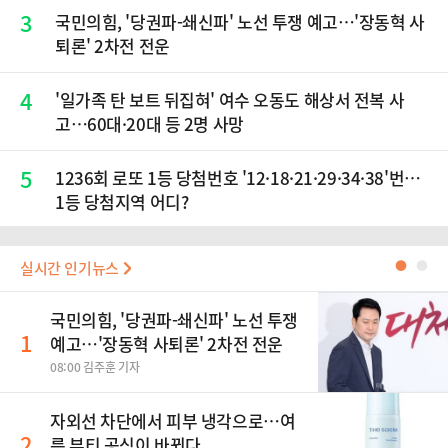
3
국민의힘, '당권파-쇄신파' 노선 투쟁 예고…'장동혁 사
퇴론' 2차전 전운
4
'일가족 탄 보트 뒤집혀' 여수 오동도 해상서 전복 사
고…60대·20대 등 2명 사망
5
1236회 로또 1등 당첨번호 '12·18·21·29·34·38'번…
1등 당첨지역 어디?
실시간 인기뉴스
●
●
국민의힘, '당권파-쇄신파' 노선 투쟁
1
예고…'장동혁 사퇴론' 2차전 전운
08:00 김주훈 기자
자외선 차단에서 피부 냉각으로…여
2
름 뷰티 공식이 바뀐다