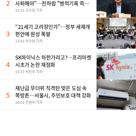
2
사퇴해야"…천하람 "병적기록 즉각
공개하라"
10:51 고수정 기자
“21세기 고려장인가”…정부 세제개
3
편안에 원성 폭발
13:41 이수현 기자
SK하이닉스 하한가라고?…프리마켓
4
시초가 논란 재점화
15:37 서진주 기자
재난급 무더위 직격탄 맞은 도심 속
5
쪽방촌…서울시, 주민보호 대책 강화
16:01 진현우 기자