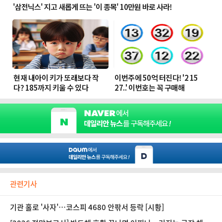
관련기사
기관 홀로 '사자'…코스피 4680 안팎서 등락 [시황]