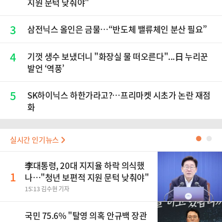
지원 문턱 낮춰야"
3
삼전닉스 올인은 금물…“반도체 밸류체인 분산 필요”
4
기껏 생수 보냈더니 "화장실 물 떠오른다"...日 누리꾼
발언 ‘역풍’
5
SK하이닉스 하한가라고?…프리마켓 시초가 논란 재점
화
실시간 인기뉴스
●
●
李대통령, 20대 지지율 하락 의식했
1
나…"청년 보편적 지원 문턱 낮춰야"
15:13 김수현 기자
국민 75.6% "탈영 의혹 안규백 장관