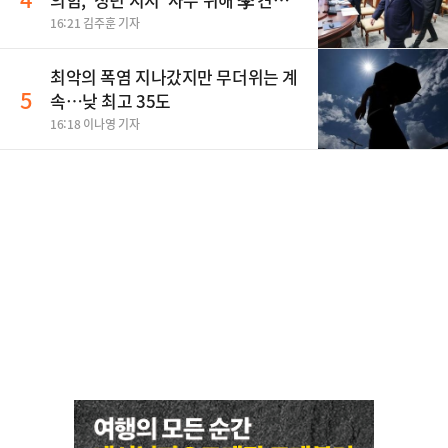
사활
16:21 김주훈 기자
최악의 폭염 지나갔지만 무더위는 계
5
속…낮 최고 35도
16:18 이나영 기자