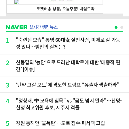
실시간 랭킹뉴스
1
"숙련된 모습" 통영 60대女 살인사건, 미제로 갈 가능
성 있나…범인의 실체는?
2
신동엽의 ‘농담’으로 드러난 대학로에 대한 ‘대중적 편
견’ [이슈]
3
‘탄약 고갈 보도’에 격노한 트럼프 “유출자 색출하라”
4
"정청래, 李 모욕에 침묵" vs "금도 넘지 말라"…친명-
친청 최고위원 후보, 제주서 격돌
5
강원 동해안 '물폭탄'…도로 침수·피서객 고립