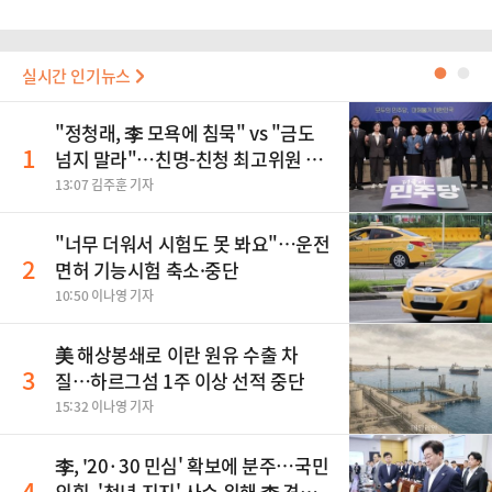
실시간 인기뉴스
●
●
"정청래, 李 모욕에 침묵" vs "금도
1
넘지 말라"…친명-친청 최고위원 후
보, 제주서 격돌
13:07 김주훈 기자
"너무 더워서 시험도 못 봐요"…운전
2
면허 기능시험 축소·중단
10:50 이나영 기자
美 해상봉쇄로 이란 원유 수출 차
3
질…하르그섬 1주 이상 선적 중단
15:32 이나영 기자
李, '20·30 민심' 확보에 분주…국민
4
의힘, '청년 지지' 사수 위해 李 견제