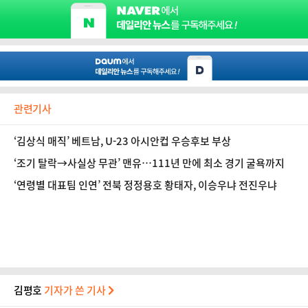
관련기사
‘김상식 매직’ 베트남, U-23 아시안컵 우승후보 부상
‘조기 탈락→사실상 무관’ 맨유…111년 만에 최소 경기 굴욕까지
‘연령별 대표팀 인연’ 전북 정정용호 황태자, 이승우냐 전진우냐
김평호
기자가 쓴 기사