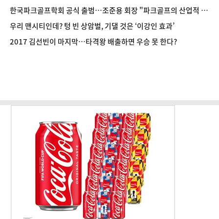
한국파크골프학회 공식 출범…조준용 회장 "파크골프의 산업적 성
장 돕겠다"
우리 맨시티인데? 텅 빈 상암벌, 기댈 것은 ‘이강인 효과’
2017 김선빈이 마지막…타격왕 배출하면 우승 못 한다?