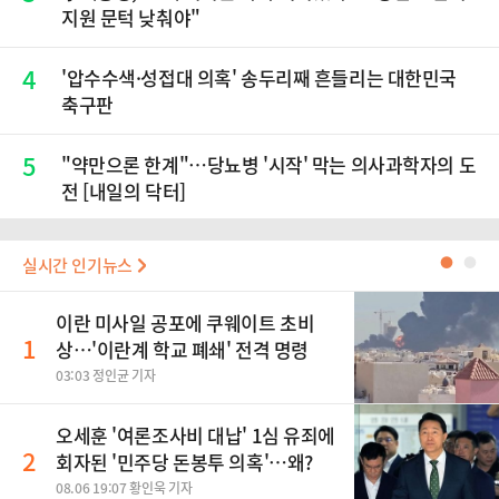
지원 문턱 낮춰야"
4
'압수수색·성접대 의혹' 송두리째 흔들리는 대한민국
축구판
5
"약만으론 한계"…당뇨병 '시작' 막는 의사과학자의 도
전 [내일의 닥터]
실시간 인기뉴스
●
●
이란 미사일 공포에 쿠웨이트 초비
1
상…'이란계 학교 폐쇄' 전격 명령
03:03 정인균 기자
오세훈 '여론조사비 대납' 1심 유죄에
2
회자된 '민주당 돈봉투 의혹'…왜?
08.06 19:07 황인욱 기자