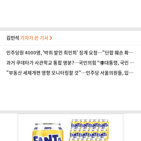
김민석
기자가 쓴 기사
민주당원 4000명, '박쥐 발언 최민희' 징계 요청…"단합 훼손 확인
해야"
과거 쿠데타가 사관학교 통합 명분?…국민의힘 "李대통령, 국민 앞
에 설명하라"
"부동산 세제개편 영향 모니터링할 것"…민주당 서울의원들, 입법
논의 예고