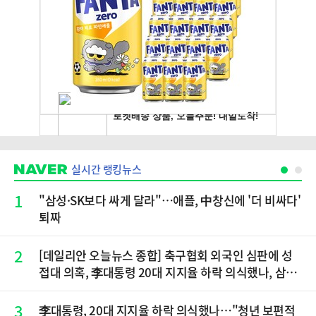
실시간 랭킹뉴스
1
"삼성·SK보다 싸게 달라"…애플, 中창신에 '더 비싸다'
퇴짜
2
[데일리안 오늘뉴스 종합] 축구협회 외국인 심판에 성
접대 의혹, 李대통령 20대 지지율 하락 의식했나, 삼전
닉스 올인은 금물, SK하이닉스 프리마켓 시초가 논란
재점화, 김민석 "과반 승리 가능성 99%" 등
3
李대통령, 20대 지지율 하락 의식했나…"청년 보편적