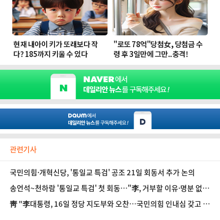
관련기사
국민의힘·개혁신당, '통일교 특검' 공조 21일 회동서 추가 논의
송언석~천하람 '통일교 특검' 첫 회동…"李, 거부할 이유·명분 없
다"
靑 "李대통령, 16일 정당 지도부와 오찬…국민의힘 인내심 갖고 기
다리겠다"