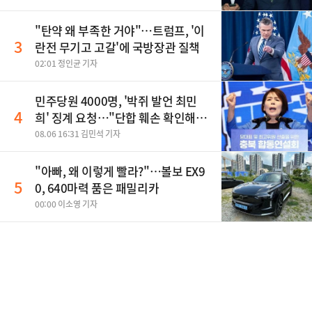
"탄약 왜 부족한 거야"…트럼프, '이
3
란전 무기고 고갈'에 국방장관 질책
02:01 정인균 기자
민주당원 4000명, '박쥐 발언 최민
4
희' 징계 요청…"단합 훼손 확인해
야"
08.06 16:31 김민석 기자
"아빠, 왜 이렇게 빨라?"…볼보 EX9
5
0, 640마력 품은 패밀리카
00:00 이소영 기자