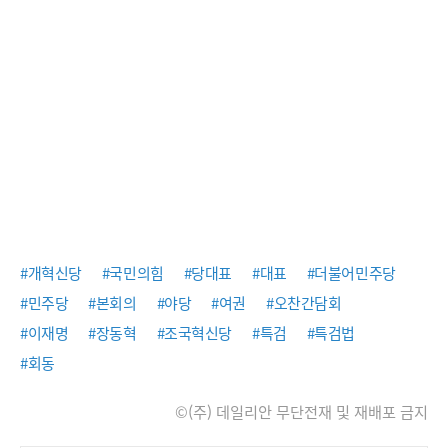
#개혁신당
#국민의힘
#당대표
#대표
#더불어민주당
#민주당
#본회의
#야당
#여권
#오찬간담회
#이재명
#장동혁
#조국혁신당
#특검
#특검법
#회동
©(주) 데일리안 무단전재 및 재배포 금지