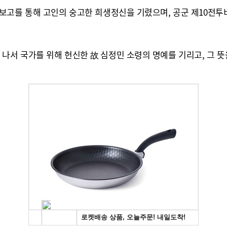
 보고를 통해 고인의 숭고한 희생정신을 기렸으며, 공군 제10전
서 국가를 위해 헌신한 故 심정민 소령의 명예를 기리고, 그 뜻