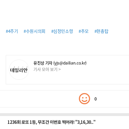
#4주기
#수원시의회
#심정민소령
#추모
#현충탑
유진상 기자
(yjs@dailian.co.kr)
기사 모아 보기 >
0