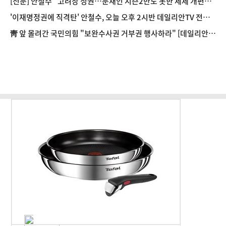
[전문] 안철수 "고려장 정권…문재인 시즌2만도 못한 세제 개편안"
[정국 기상대]
'이재명정권에 직격탄' 안철수, 오늘 오후 2시반 데일리안TV 전격
출연 [정국 기상대]
靑 앞 몰려간 국민의힘 "보완수사권 거부권 행사하라" [데일리안 1
분뉴스]