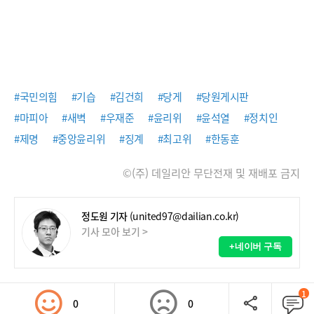
#국민의힘
#기습
#김건희
#당게
#당원게시판
#마피아
#새벽
#우재준
#윤리위
#윤석열
#정치인
#제명
#중앙윤리위
#징계
#최고위
#한동훈
©(주) 데일리안 무단전재 및 재배포 금지
정도원 기자
(united97@dailian.co.kr)
기사 모아 보기 >
+네이버 구독
1
0
0