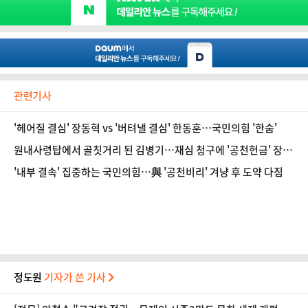
관련기사
'헤어질 결심' 장동혁 vs '버텨낼 결심' 한동훈…국민의힘 '한숨'
원내사령탑에서 골칫거리 된 김병기…재심 청구에 '공천헌금' 장기
화 조짐 [정국 기상대]
'내부 결속' 집중하는 국민의힘…與 '공천비리' 겨냥 후 도약 다짐
정도원
기자가 쓴 기사