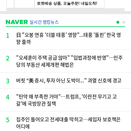
실시간 랭킹뉴스
1
日 "오봉 연휴 '더블 태풍' 영향"...태풍 '돌핀' 한국 영
향 줄까
2
"오세훈이 주택 공급 않아" "입법과정에 반영"…민주
당의 부동산 세제개편 해법은
3
버핏 "美 증시, 투자 아닌 도박이..." 과열 신호에 경고
4
"탄약 왜 부족한 거야"…트럼프, '이란전 무기고 고
갈'에 국방장관 질책
5
집주인 들어오고 전세대출 막히고…세입자 보호책은
어디에