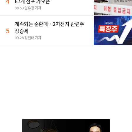
4
67개 점포 가오픈
08:53 임유정 기자
계속되는 순환매…2차전지 관련주
5
상승세
09:28 강현태 기자