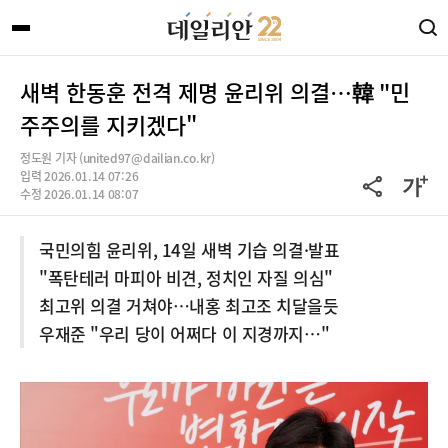
새벽 한동훈 전격 제명 윤리위 의결…韓 "민
주주의를 지키겠다"
정도원 기자 (united97@dailian.co.kr)
입력 2026.01.14 07:26
수정 2026.01.14 08:07
국민의힘 윤리위, 14일 새벽 기습 의결·발표
"폭탄테러 마피아 비견, 정치인 자질 의심"
최고위 의결 거쳐야…내홍 최고조 치달을듯
우재준 "우리 당이 어쩌다 이 지경까지…"