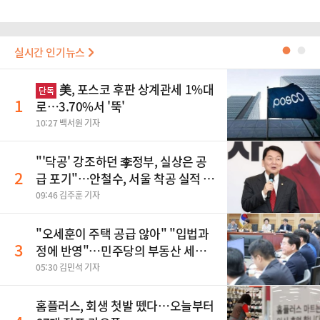
실시간 인기뉴스
●
●
美, 포스코 후판 상계관세 1%대
단독
1
로…3.70%서 '뚝'
10:27 백서원 기자
"'닥공' 강조하던 李정부, 실상은 공
2
급 포기"…안철수, 서울 착공 실적 미
달 비판
09:46 김주훈 기자
"오세훈이 주택 공급 않아" "입법과
3
정에 반영"…민주당의 부동산 세제
개편 해법은
05:30 김민석 기자
홈플러스, 회생 첫발 뗐다…오늘부터