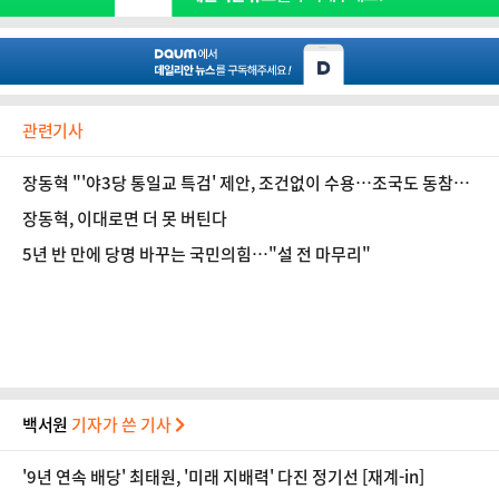
관련기사
장동혁 "'야3당 통일교 특검' 제안, 조건없이 수용…조국도 동참하
길"
장동혁, 이대로면 더 못 버틴다
5년 반 만에 당명 바꾸는 국민의힘…"설 전 마무리"
백서원
기자가 쓴 기사
'9년 연속 배당' 최태원, '미래 지배력' 다진 정기선 [재계-in]