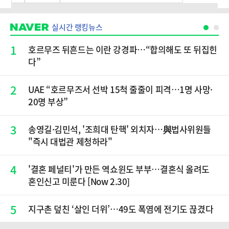
실시간 랭킹뉴스
1
호르무즈 뒤흔드는 이란 강경파…“합의해도 또 뒤집힌
다”
2
UAE “호르무즈서 선박 15척 줄줄이 피격…1명 사망·
20명 부상”
3
송영길·김민석, '조희대 탄핵' 외치자…與법사위원들
"즉시 대법관 제청하라"
4
'결혼 페널티'가 만든 역쇼윈도 부부…결혼식 올려도
혼인신고 미룬다 [Now 2.30]
5
지구촌 덮친 ‘살인 더위’…49도 폭염에 전기도 끊겼다