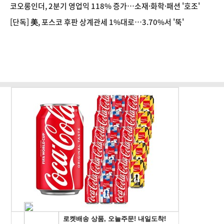
코오롱인더, 2분기 영업익 118% 증가…소재·화학·패션 '호조'
[단독] 美, 포스코 후판 상계관세 1%대로…3.70%서 '뚝'