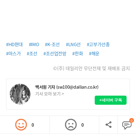
#HD현대
#IMO
#K-조선
#LNG선
#고부가선종
#마스가
#조선
#조선업전망
#한화
#해운
©(주) 데일리안 무단전재 및 재배포 금지
백서원 기자
(sw100@dailian.co.kr)
기사 모아 보기 >
+네이버 구독
0
0
0