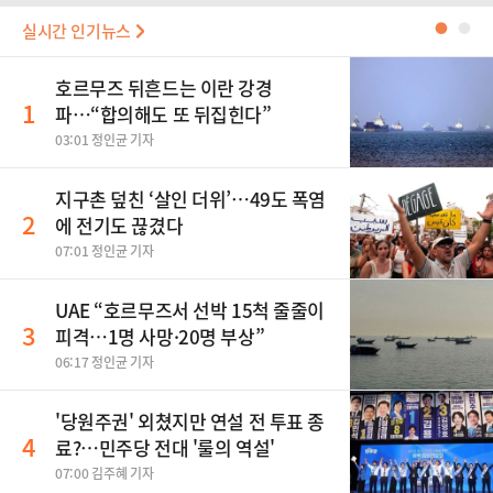
실시간 인기뉴스
●
●
호르무즈 뒤흔드는 이란 강경
1
파…“합의해도 또 뒤집힌다”
03:01 정인균 기자
지구촌 덮친 ‘살인 더위’…49도 폭염
2
에 전기도 끊겼다
07:01 정인균 기자
UAE “호르무즈서 선박 15척 줄줄이
3
피격…1명 사망·20명 부상”
06:17 정인균 기자
'당원주권' 외쳤지만 연설 전 투표 종
4
료?…민주당 전대 '룰의 역설'
07:00 김주혜 기자