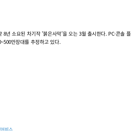
 8년 소요된 차기작 '붉은사막'을 오는 3월 출시한다. PC·콘솔
~500만장대를 추정하고 있다.
펄어비스