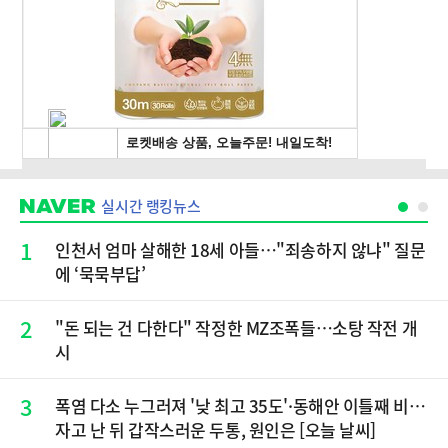
실시간 랭킹뉴스
1
인천서 엄마 살해한 18세 아들…"죄송하지 않냐" 질문
에 ‘묵묵부답’
2
"돈 되는 건 다한다" 작정한 MZ조폭들…소탕 작전 개
시
3
폭염 다소 누그러져 '낮 최고 35도'·동해안 이틀째 비…
자고 난 뒤 갑작스러운 두통, 원인은 [오늘 날씨]