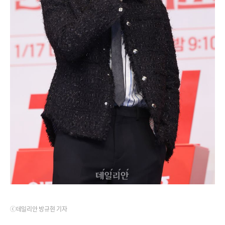
ⓒ데일리안 방규현 기자