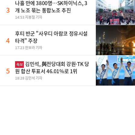
나흘 만에 3800명…SK하이닉스, 3
3
개 노조 묶는 통합노조 추진
14:53 지봉철 기자
후티 반군 "사우디 아람코 정유시설
4
타격" 주장
17:23 한보라 기자
김민석, 與전당대회 강원·TK 당
속보
5
원 합산 투표서 46.01%로 1위
18:28 김민석 기자