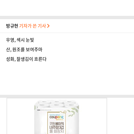
방규현
기자가 쓴 기사
우영, 섹시 눈빛
산, 원조를 보여주마
성화, 잘생김이 흐른다