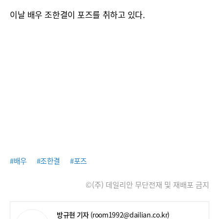
이날 배우 조한결이 포즈를 취하고 있다.
#배우
#조한결
#포즈
©(주) 데일리안 무단전재 및 재배포 금지
방규현 기자
(room1992@dailian.co.kr)