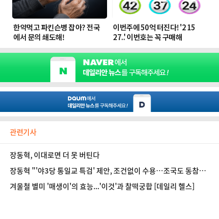
관련기사
장동혁, 이대로면 더 못 버틴다
장동혁 "'야3당 통일교 특검' 제안, 조건없이 수용…조국도 동참하
길"
겨울철 별미 '매생이'의 효능...'이것'과 찰떡궁합 [데일리 헬스]