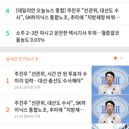
4
[데일리안 오늘뉴스 종합] 주진우 "선관위, 대선도 수
사", SK하이닉스 통합노조, 추미애 "지방재정 바꿔
야", 세제개편 이달 정리 등
5
소주 2~3잔 마시고 운전한 택시기사 무죄…혈중알코
올농도 0.03%
실시간 인기뉴스
●
●
주진우 "선관위, 시간 안 된 투표자 수
1
미리 입력…대선·총선도 수사해야"
16:41 김수현 기자
주진우 "선관위, 대선도 수사", SK하
2
이닉스 통합노조, 추미애 "지방재정
바꿔야", 세제개편 이달 정리 등
17:55 한보라 기자