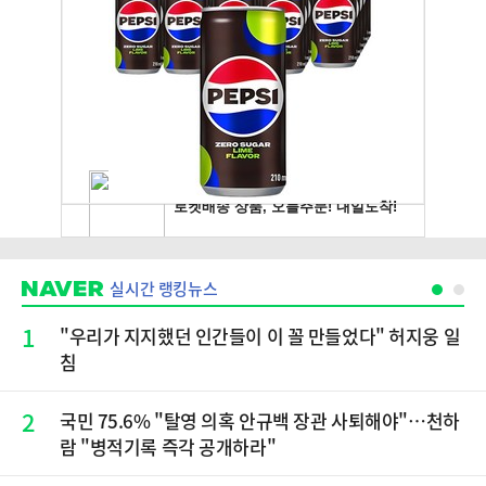
실시간 랭킹뉴스
1
"우리가 지지했던 인간들이 이 꼴 만들었다" 허지웅 일
침
2
국민 75.6% "탈영 의혹 안규백 장관 사퇴해야"…천하
람 "병적기록 즉각 공개하라"