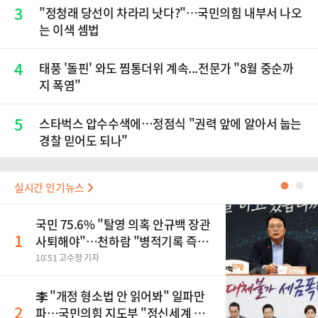
3
​"정청래 당선이 차라리 낫다?"…국민의힘 내부서 나오
는 이색 셈법
4
태풍 '돌핀' 와도 찜통더위 계속...전문가 "8월 중순까
지 폭염"
5
스타벅스 압수수색에…정점식 "권력 앞에 알아서 눕는
경찰 믿어도 되나"
실시간 인기뉴스
●
●
국민 75.6% "탈영 의혹 안규백 장관
1
사퇴해야"…천하람 "병적기록 즉각
공개하라"
10:51 고수정 기자
李 "개정 형소법 안 읽어봐" 일파만
2
파…국민의힘 지도부 "정신세계 궁