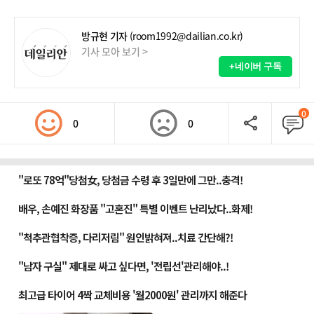
방규현 기자
(room1992@dailian.co.kr)
기사 모아 보기 >
+네이버 구독
0
0
0