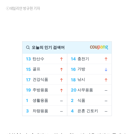
ⓒ데일리안 방규현 기자