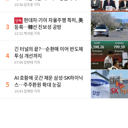
금하다"
10:38 김주훈 기자
현대차·기아 자율주행 특허, 美
단독
3
등록…韓선 진보성 공방
12:32 백서원 기자
긴 터널의 끝?…순환매 이어 반도체
4
투심 개선까지
07:06 강현태 기자
AI 호황에 곳간 채운 삼성·SK하이닉
5
스…주주환원 확대 눈길
10:43 임채현 기자