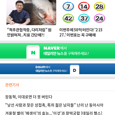
관련기사
장동혁, 이대로면 더 못 버틴다
"낯선 사람과 잦은 성접촉, 특히 젊은 남자들" 난리 난 동아시아
겨울철 별미 '매생이'의 효능...'이것'과 찰떡궁합 [데일리 헬스]