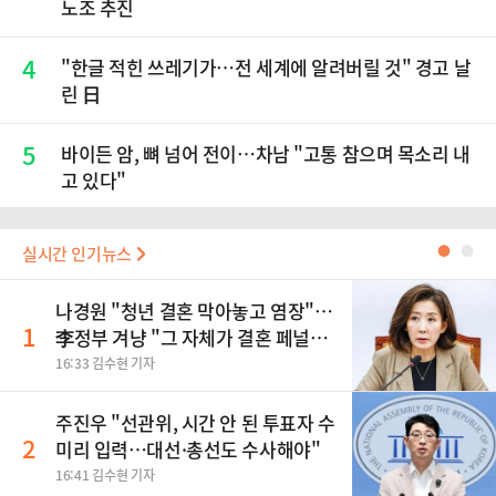
노조 추진
4
"한글 적힌 쓰레기가…전 세계에 알려버릴 것" 경고 날
린 日
5
바이든 암, 뼈 넘어 전이…차남 "고통 참으며 목소리 내
고 있다"
실시간 인기뉴스
●
●
나경원 "청년 결혼 막아놓고 염장"…
1
李정부 겨냥 "그 자체가 결혼 페널
티"
16:33 김수현 기자
주진우 "선관위, 시간 안 된 투표자 수
2
미리 입력…대선·총선도 수사해야"
16:41 김수현 기자