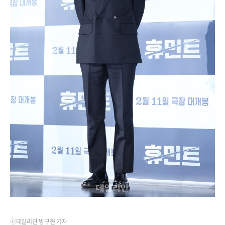
ⓒ데일리안 방규현 기자