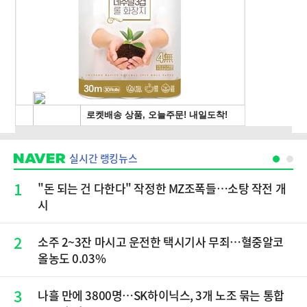
실시간 랭킹뉴스
1
"돈 되는 건 다한다" 작정한 MZ조폭들…소탕 작전 개
시
2
소주 2~3잔 마시고 운전한 택시기사 무죄…혈중알코
올농도 0.03%
3
나흘 만에 3800명…SK하이닉스, 3개 노조 묶는 통합