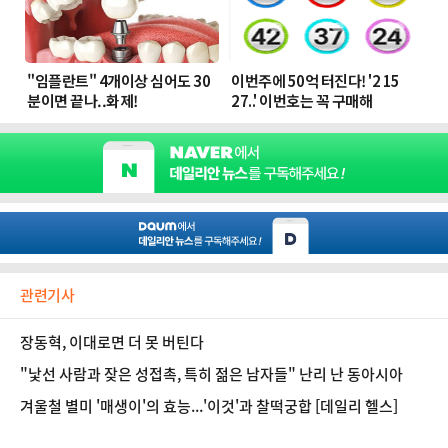
관련기사
장동혁, 이대로면 더 못 버틴다
"낯선 사람과 잦은 성접촉, 특히 젊은 남자들" 난리 난 동아시아
겨울철 별미 '매생이'의 효능...'이것'과 찰떡궁합 [데일리 헬스]