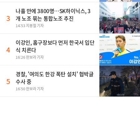
나흘 만에 3800명…SK하이닉스, 3
3
개 노조 묶는 통합노조 추진
14:53 지봉철 기자
이강인, 홈구장보다 먼저 한국서 입단
4
식 치른다
16:26 한보라 기자
경찰, '여의도 한강 폭탄 설치' 협박글
5
수사 중
16:50 한보라 기자